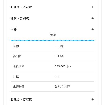
お迎え・ご安置
+
通夜・告別式
+
火葬
+
例②
名称
一日葬
参列者
〜20名
最低価格
253,000円〜
日数
1日
主要科目
告別式, 火葬
お迎え・ご安置
+