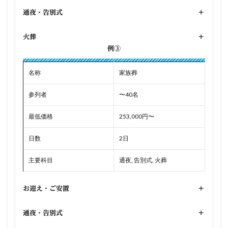
通夜・告別式
+
火葬
+
例③
名称
家族葬
参列者
〜40名
最低価格
253,000円〜
日数
2日
主要科目
通夜, 告別式, 火葬
お迎え・ご安置
+
通夜・告別式
+