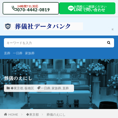
24時間TEL対応
お気軽にご相談ください
070-4442-0819
LINEで問い合わせ
直葬
一日葬
家族葬
葬儀のえにし
◆東京都
,
板橋区
一日葬
,
家族葬
,
直葬
HOME
◆東京都
葬儀のえにし