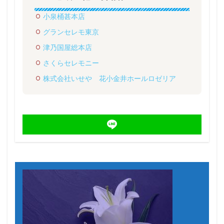
小泉桶甚本店
グランセレモ東京
津乃国屋総本店
さくらセレモニー
株式会社いせや 花小金井ホールロゼリア