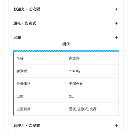
お迎え・ご安置
+
通夜・告別式
+
火葬
+
例③
名称
家族葬
参列者
〜40名
最低価格
要問合せ
日数
2日
主要科目
通夜, 告別式, 火葬
お迎え・ご安置
+