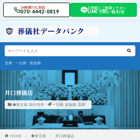
24時間TEL対応
お気軽にご相談ください
070-4442-0819
LINEで問い合わせ
直葬
一日葬
家族葬
井口葬儀店
◆東京都
,
国分寺市
一日葬
,
家族葬
,
直葬
HOME
◆東京都
井口葬儀店