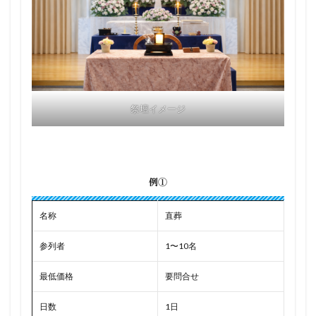
祭壇イメージ
例①
名称
直葬
参列者
1〜10名
最低価格
要問合せ
日数
1日