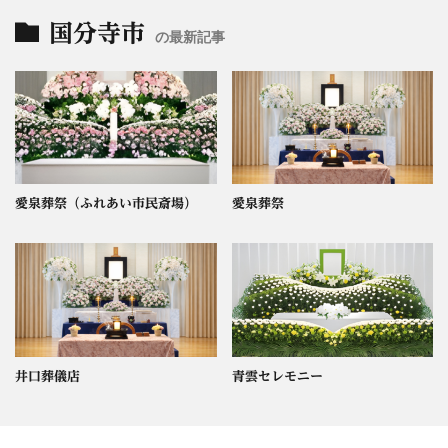
国分寺市
の最新記事
愛泉葬祭（ふれあい市民斎場）
愛泉葬祭
井口葬儀店
青雲セレモニー