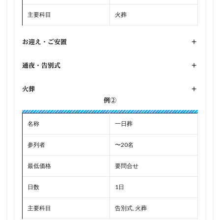
主要科目
火葬
お迎え・ご安置
+
通夜・告別式
+
火葬
+
例②
名称
一日葬
参列者
〜20名
最低価格
要問合せ
日数
1日
主要科目
告別式, 火葬