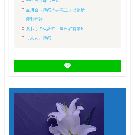
千代田赤塚ホール
品川合同葬祭大井滝王子出張所
愛和葬祭
あおばの火葬式 世田谷営業所
しんあい葬祭