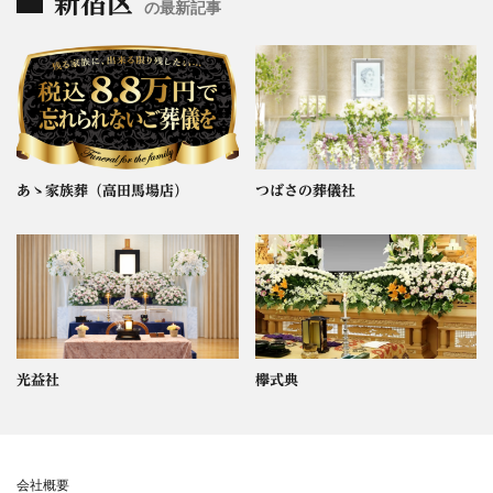
新宿区
の最新記事
あゝ家族葬（高田馬場店）
つばさの葬儀社
光益社
欅式典
会社概要