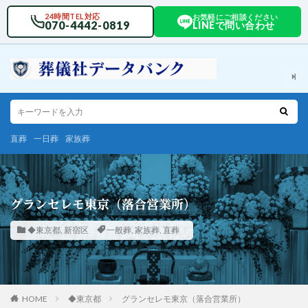
24時間TEL対応
お気軽にご相談ください
070-4442-0819
LINEで問い合わせ
直葬
一日葬
家族葬
グランセレモ東京（落合営業所）
◆東京都
,
新宿区
一般葬
,
家族葬
,
直葬
HOME
◆東京都
グランセレモ東京（落合営業所）