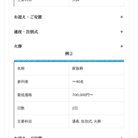
お迎え・ご安置
+
通夜・告別式
+
火葬
+
例②
名称
家族葬
参列者
〜40名
最低価格
700,000円〜
日数
2日
主要科目
通夜, 告別式, 火葬