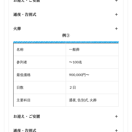
お迎え・ご安置
+
通夜・告別式
+
火葬
+
例③
名称
一般葬
参列者
〜100名
最低価格
900,000円〜
日数
２日
主要科目
通夜, 告別式, 火葬
お迎え・ご安置
+
通夜・告別式
+