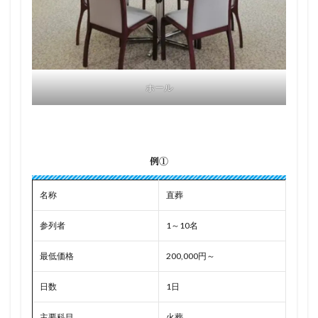
ホール
例①
名称
直葬
参列者
1～10名
最低価格
200,000円～
日数
1日
主要科目
火葬