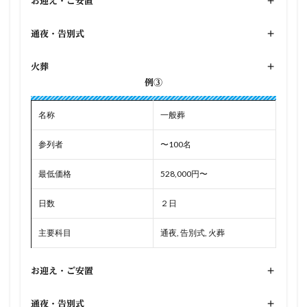
お迎え・ご安置
+
通夜・告別式
+
火葬
+
例③
名称
一般葬
参列者
〜100名
最低価格
528,000円〜
日数
２日
主要科目
通夜, 告別式, 火葬
お迎え・ご安置
+
通夜・告別式
+