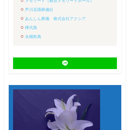
メモリード（糀谷メモリードホール）
芦川花環葬儀社
あんしん葬儀 株式会社アクシア
欅式典
永桶祭典