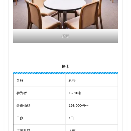
控室
例①
名称
直葬
参列者
1～10名
最低価格
198,000円〜
日数
1日
主要科目
火葬