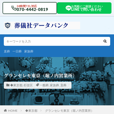
24時間TEL対応
お気軽にご相談ください
070-4442-0819
LINEで問い合わせ
直葬
一日葬
家族葬
グランセレモ東京（堀ノ内営業所）
◆東京都
,
杉並区
一般葬
,
家族葬
,
直葬
HOME
◆東京都
グランセレモ東京（堀ノ内営業所）