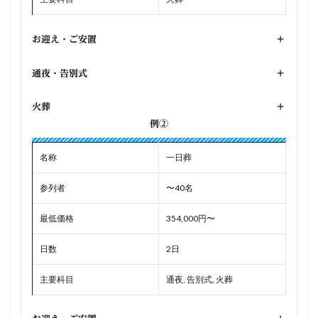
お迎え・ご安置
+
通夜・告別式
+
火葬
+
例②
名称
一日葬
参列者
〜40名
最低価格
354,000円〜
日数
2日
主要科目
通夜, 告別式, 火葬