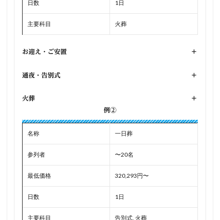
日数
1日
主要科目
火葬
お迎え・ご安置
+
通夜・告別式
+
火葬
+
例②
名称
一日葬
参列者
〜20名
最低価格
320,293円〜
日数
1日
主要科目
告別式, 火葬