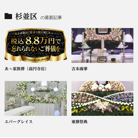
杉並区
の最新記事
あゝ家族葬（高円寺店）
吉本商事
エバーグレイス
東葬祭典