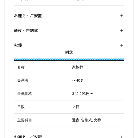
お迎え・ご安置
+
通夜・告別式
+
火葬
+
例③
名称
家族葬
参列者
〜40名
最低価格
342,293円〜
日数
２日
主要科目
通夜, 告別式, 火葬
お迎え・ご安置
+