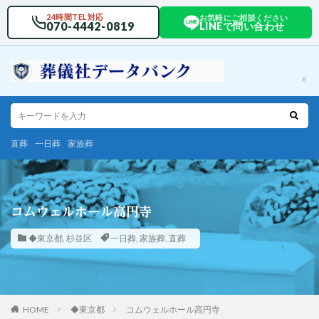
24時間TEL対応
お気軽にご相談ください
070-4442-0819
LINEで問い合わせ
直葬
一日葬
家族葬
コムウェルホール高円寺
◆東京都
,
杉並区
一日葬
,
家族葬
,
直葬
HOME
◆東京都
コムウェルホール高円寺