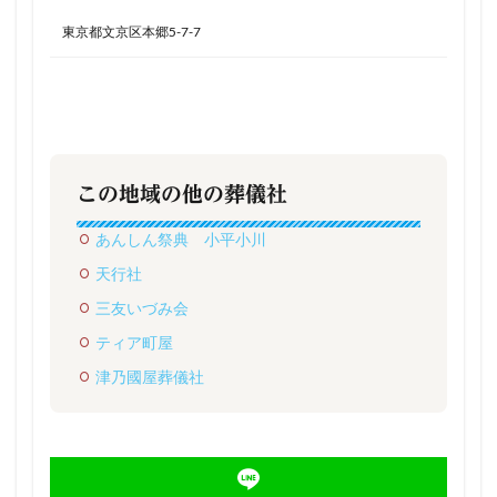
東京都文京区本郷5-7-7
この地域の他の葬儀社
あんしん祭典 小平小川
天行社
三友いづみ会
ティア町屋
津乃國屋葬儀社