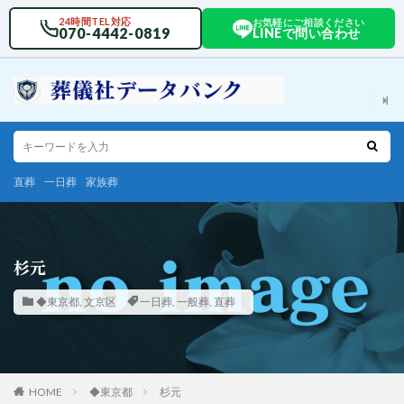
24時間TEL対応
お気軽にご相談ください
070-4442-0819
LINEで問い合わせ
直葬
一日葬
家族葬
杉元
◆東京都
,
文京区
一日葬
,
一般葬
,
直葬
HOME
◆東京都
杉元