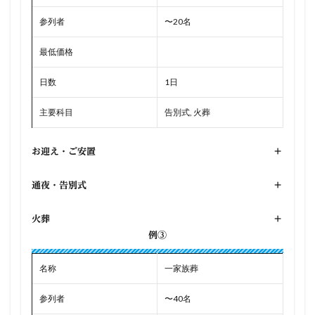
参列者
〜20名
最低価格
日数
1日
主要科目
告別式, 火葬
お迎え・ご安置
+
通夜・告別式
+
火葬
+
例③
名称
一家族葬
参列者
〜40名