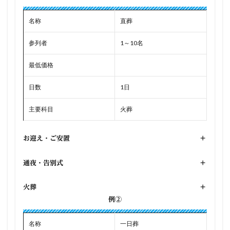
名称
直葬
参列者
1～10名
最低価格
日数
1日
主要科目
火葬
お迎え・ご安置
+
通夜・告別式
+
火葬
+
例②
名称
一日葬