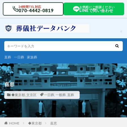
24時間TEL対応
お気軽にご相談ください
070-4442-0819
LINEで問い合わせ
直葬
一日葬
家族葬
嘉恵
◆東京都
,
文京区
一日葬
,
一般葬
,
直葬
HOME
◆東京都
嘉恵