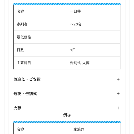
名称
一日葬
参列者
〜20名
最低価格
日数
1日
主要科目
告別式, 火葬
お迎え・ご安置
+
通夜・告別式
+
火葬
+
例③
名称
一家族葬