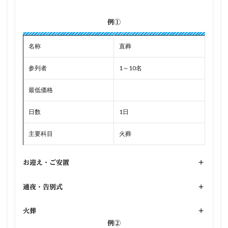
例①
名称
直葬
参列者
1～10名
最低価格
日数
1日
主要科目
火葬
お迎え・ご安置
+
通夜・告別式
+
火葬
+
例②