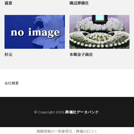
嘉恵
磯辺葬儀社
杉元
本郷金子商店
会社概要
© Copyright 2026
葬儀社データバンク
.
掲載情報の一部参照元：
葬儀の口コミ