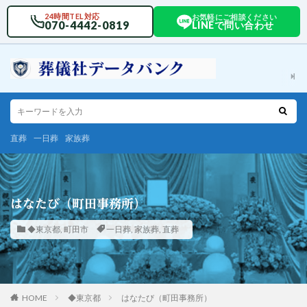
24時間TEL対応
お気軽にご相談ください
070-4442-0819
LINEで問い合わせ
直葬
一日葬
家族葬
はなたび（町田事務所）
◆東京都
,
町田市
一日葬
,
家族葬
,
直葬
HOME
◆東京都
はなたび（町田事務所）