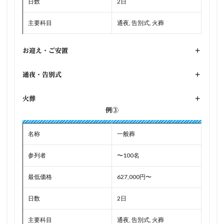
日数
2日
主要科目
通夜, 告別式, 火葬
お迎え・ご安置
+
通夜・告別式
+
火葬
+
例③
名称
一般葬
参列者
〜100名
最低価格
627,000円〜
日数
2日
主要科目
通夜, 告別式, 火葬