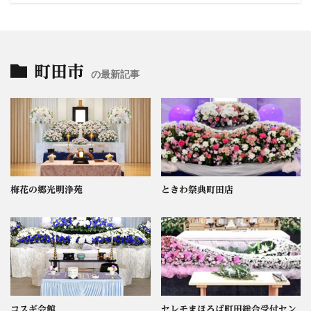
町田市
の最新記事
梅花の郷光明浄苑
ときわ祭典町田店
コスギ会館
セレモまほろば町田総合受付セン