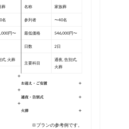
日葬
名称
家族葬
0名
参列者
〜40名
3,000円〜
最低価格
546,000円〜
日数
2日
式, 火葬
通夜, 告別式,
主要科目
火葬
+
お迎え・ご安置
+
+
通夜・告別式
+
+
火葬
+
※プランの参考例です。