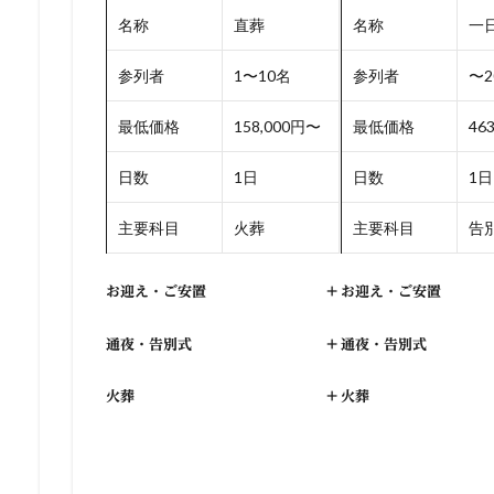
名称
直葬
名称
一
参列者
1〜10名
参列者
〜2
最低価格
158,000円〜
最低価格
46
日数
1日
日数
1日
主要科目
火葬
主要科目
告別
お迎え・ご安置
+
お迎え・ご安置
通夜・告別式
+
通夜・告別式
火葬
+
火葬