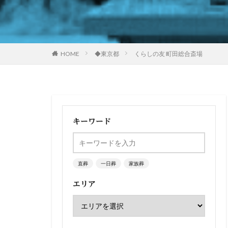
HOME
◆東京都
くらしの友 町田総合斎場
キーワード
直葬
一日葬
家族葬
エリア