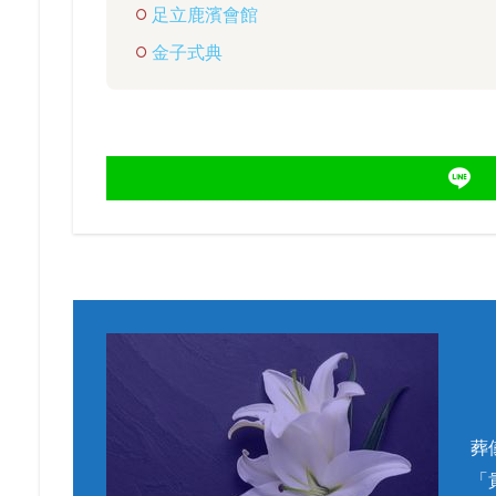
足立鹿濱會館
金子式典
葬
「