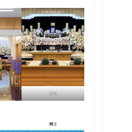
祭壇
例③