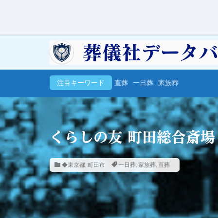
注目キーワード
直葬
一日葬
家族葬
くらしの友 町田総合斎場
◆東京都
,
町田市
一日葬
,
家族葬
,
直葬