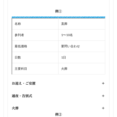
例①
名称
直葬
参列者
1〜10名
最低価格
要問い合わせ
日数
1日
主要科目
火葬
お迎え・ご安置
+
通夜・告別式
+
火葬
+
例②