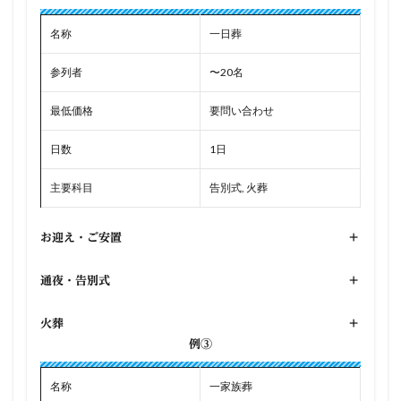
名称
一日葬
参列者
〜20名
最低価格
要問い合わせ
日数
1日
主要科目
告別式, 火葬
お迎え・ご安置
+
通夜・告別式
+
火葬
+
例③
名称
一家族葬