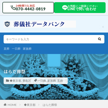
24時間TEL対応
お気軽にご相談ください
070-4442-0819
LINEで問い合わせ
直葬
一日葬
家族葬
はらだ葬祭
◆東京都
,
豊島区
一日葬
,
家族葬
,
直葬
HOME
◆東京都
はらだ葬祭