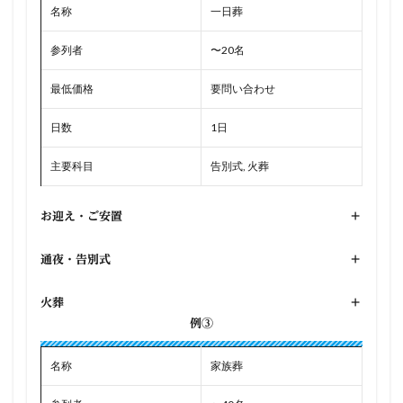
名称
一日葬
参列者
〜20名
最低価格
要問い合わせ
日数
1日
主要科目
告別式, 火葬
お迎え・ご安置
+
通夜・告別式
+
火葬
+
例③
名称
家族葬