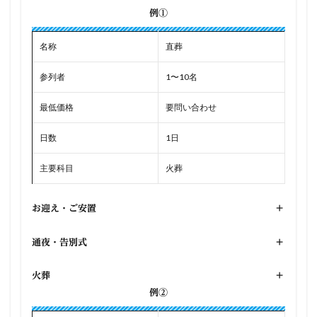
例①
名称
直葬
参列者
1〜10名
最低価格
要問い合わせ
日数
1日
主要科目
火葬
お迎え・ご安置
+
通夜・告別式
+
火葬
+
例②