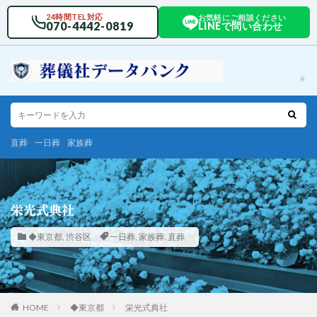
24時間TEL対応
お気軽にご相談ください
070-4442-0819
LINEで問い合わせ
直葬
一日葬
家族葬
栄光式典社
◆東京都
,
渋谷区
一日葬
,
家族葬
,
直葬
HOME
◆東京都
栄光式典社