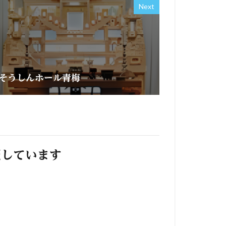
Next
そうしんホール青梅
照しています