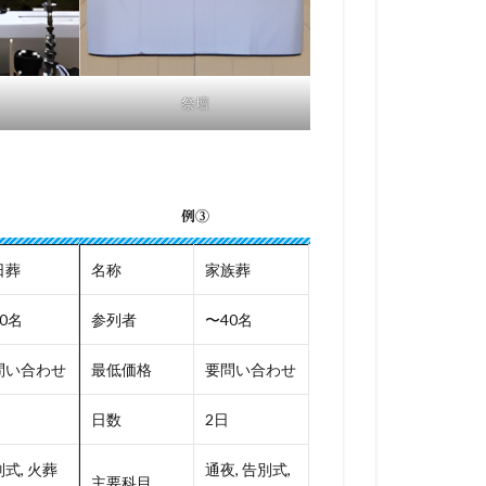
祭壇
例③
日葬
名称
家族葬
0名
参列者
〜40名
問い合わせ
最低価格
要問い合わせ
日数
2日
式, 火葬
通夜, 告別式,
主要科目