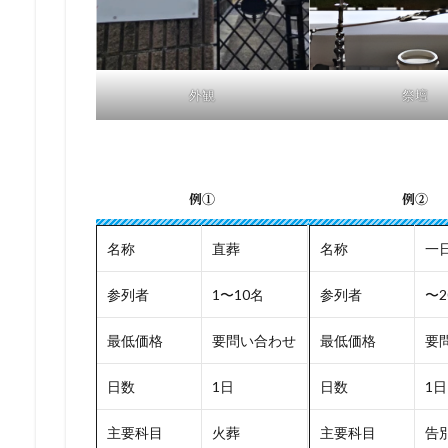
外観
祭壇
例①
例②
名称
直葬
名称
一
参列者
1〜10名
参列者
〜2
最低価格
要問い合わせ
最低価格
要
日数
1日
日数
1日
主要科目
火葬
主要科目
告別