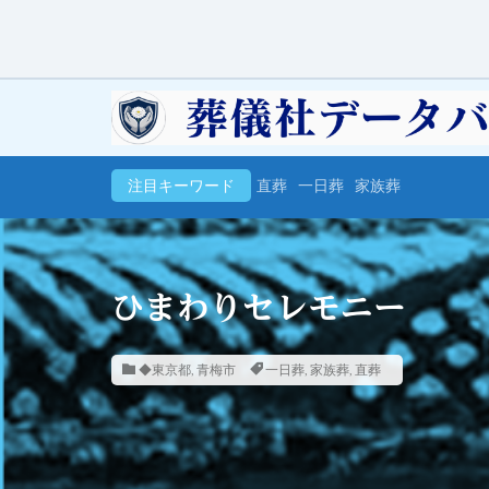
注目キーワード
直葬
一日葬
家族葬
ひまわりセレモニー
◆東京都
,
青梅市
一日葬
,
家族葬
,
直葬