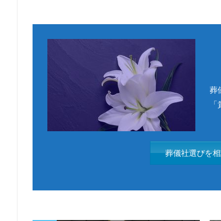
葬
「
葬儀社選びを相