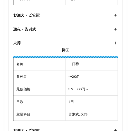
お迎え・ご安置
+
通夜・告別式
+
火葬
+
例②
名称
一日葬
参列者
〜20名
最低価格
363,000円～
日数
1日
主要科目
告別式, 火葬
お迎え・ご安置
+