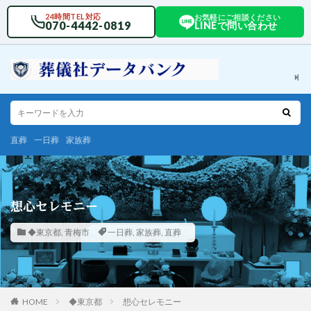
24時間TEL対応
お気軽にご相談ください
070-4442-0819
LINEで問い合わせ
直葬
一日葬
家族葬
想心セレモニー
◆東京都
,
青梅市
一日葬
,
家族葬
,
直葬
HOME
◆東京都
想心セレモニー