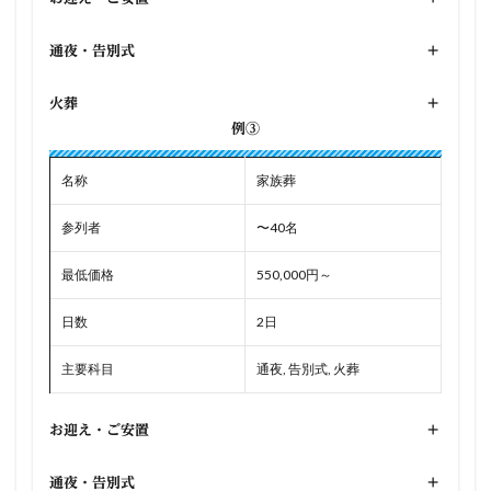
通夜・告別式
+
火葬
+
例③
名称
家族葬
参列者
〜40名
最低価格
550,000円～
日数
2日
主要科目
通夜, 告別式, 火葬
お迎え・ご安置
+
通夜・告別式
+