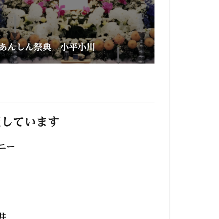
あんしん祭典 小平小川
照しています
ニー
井