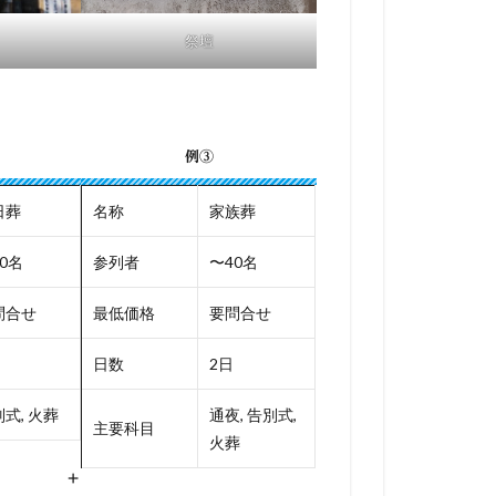
祭壇
例③
日葬
名称
家族葬
0名
参列者
〜40名
問合せ
最低価格
要問合せ
日数
2日
式, 火葬
通夜, 告別式,
主要科目
火葬
+