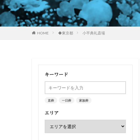
HOME
◆東京都
小平典礼斎場
キーワード
直葬
一日葬
家族葬
エリア