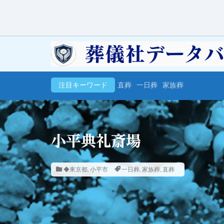
注目キーワード
直葬
一日葬
家族葬
小平典礼斎場
◆東京都
,
小平市
一日葬
,
家族葬
,
直葬