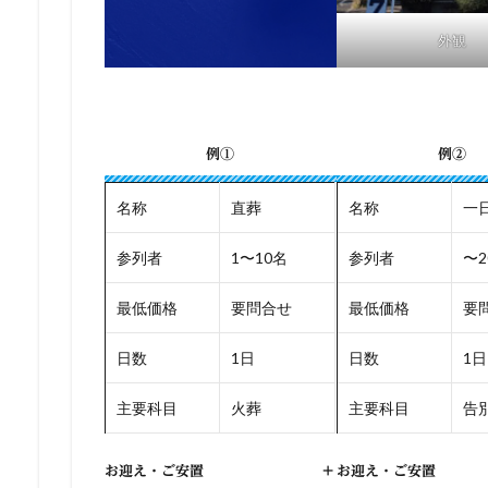
外観
例①
例②
名称
直葬
名称
一
参列者
1〜10名
参列者
〜2
最低価格
要問合せ
最低価格
要
日数
1日
日数
1日
主要科目
火葬
主要科目
告別
お迎え・ご安置
+
お迎え・ご安置