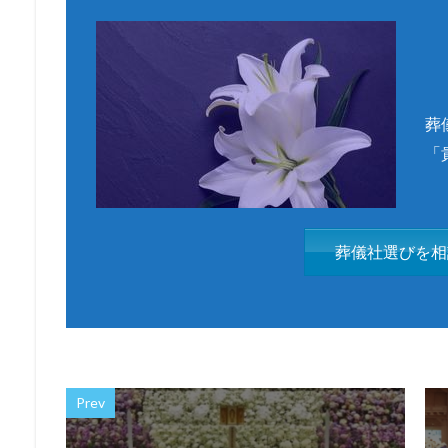
葬
「
葬儀社選びを相
Prev