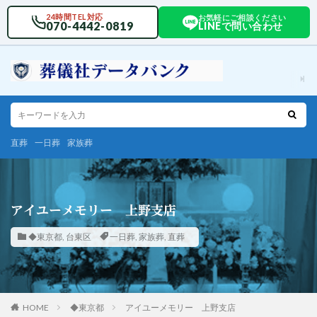
24時間TEL対応
お気軽にご相談ください
070-4442-0819
LINEで問い合わせ
直葬
一日葬
家族葬
アイユーメモリー 上野支店
◆東京都
,
台東区
一日葬
,
家族葬
,
直葬
HOME
◆東京都
アイユーメモリー 上野支店