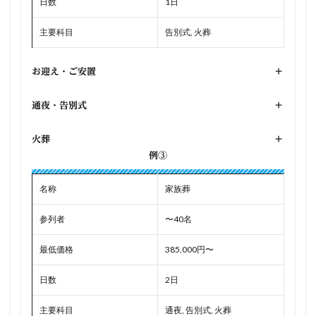
日数
1日
主要科目
告別式, 火葬
お迎え・ご安置
+
通夜・告別式
+
火葬
+
例③
名称
家族葬
参列者
〜40名
最低価格
385,000円〜
日数
2日
主要科目
通夜, 告別式, 火葬