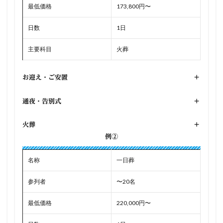
最低価格
173,800円〜
日数
1日
主要科目
火葬
お迎え・ご安置
+
通夜・告別式
+
火葬
+
例②
名称
一日葬
参列者
〜20名
最低価格
220,000円〜