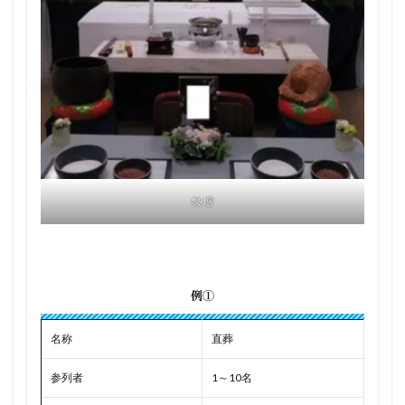
祭壇
例①
名称
直葬
参列者
1～10名