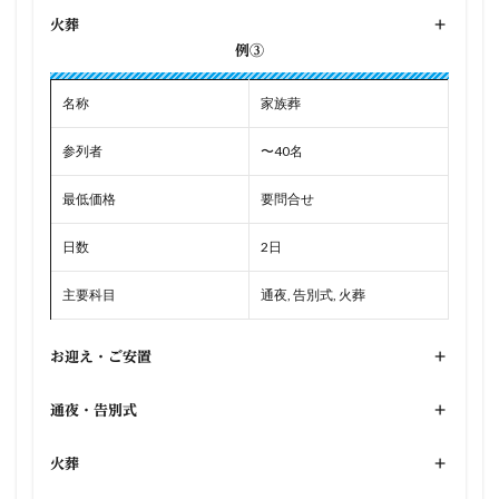
火葬
+
例③
名称
家族葬
参列者
〜40名
最低価格
要問合せ
日数
2日
主要科目
通夜, 告別式, 火葬
お迎え・ご安置
+
通夜・告別式
+
火葬
+