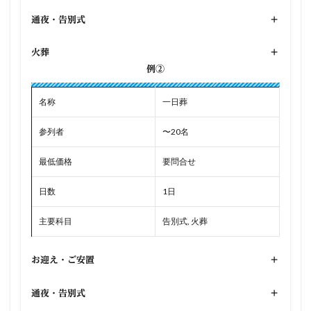
通夜・告別式
+
火葬
+
例②
名称
一日葬
参列者
〜20名
最低価格
要問合せ
日数
1日
主要科目
告別式, 火葬
お迎え・ご安置
+
通夜・告別式
+