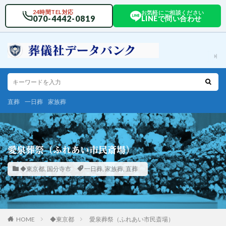
24時間TEL対応
お気軽にご相談ください
070-4442-0819
LINEで問い合わせ
直葬
一日葬
家族葬
愛泉葬祭（ふれあい市民斎場）
◆東京都
,
国分寺市
一日葬
,
家族葬
,
直葬
HOME
◆東京都
愛泉葬祭（ふれあい市民斎場）