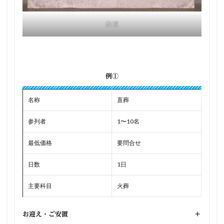
祭壇
例①
名称
直葬
参列者
1〜10名
最低価格
要問合せ
日数
1日
主要科目
火葬
お迎え・ご安置
+