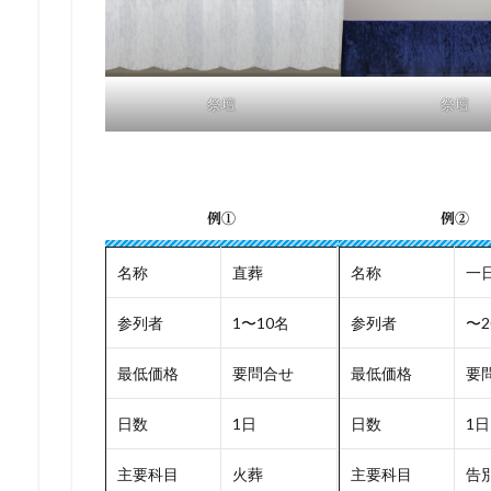
祭壇
祭壇
例①
例②
名称
直葬
名称
一
参列者
1〜10名
参列者
〜2
最低価格
要問合せ
最低価格
要
日数
1日
日数
1日
主要科目
火葬
主要科目
告別