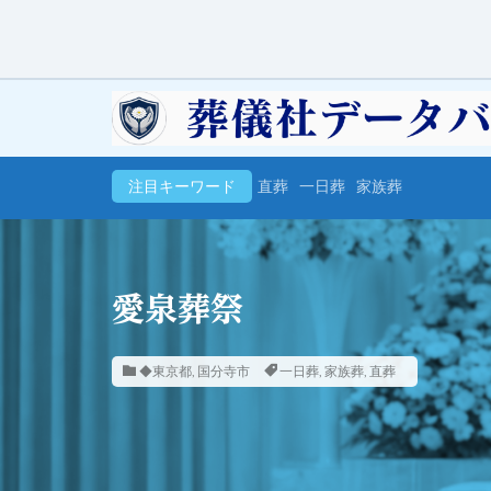
注目キーワード
直葬
一日葬
家族葬
愛泉葬祭
◆東京都
,
国分寺市
一日葬
,
家族葬
,
直葬