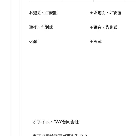
お迎え・ご安置
+
お迎え・ご安置
通夜・告別式
+
通夜・告別式
火葬
+
火葬
オフィス・E&Y合同会社
東京都国分寺市日吉町2-13-5