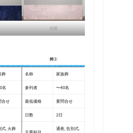
祭壇
例③
日葬
名称
家族葬
0名
参列者
〜40名
問合せ
最低価格
要問合せ
日数
2日
式, 火葬
通夜, 告別式,
主要科目