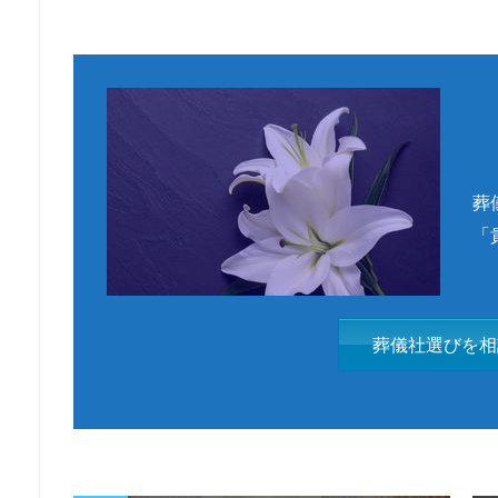
葬
「
葬儀社選びを相