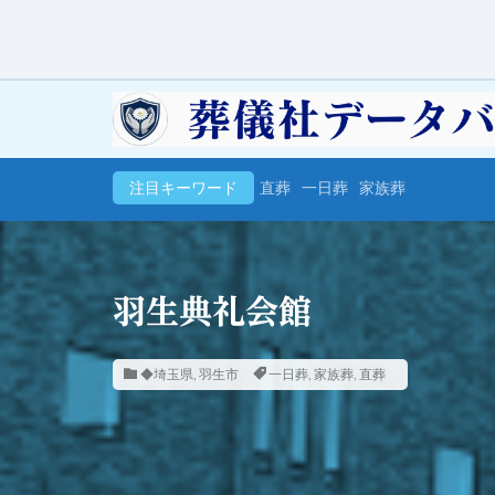
注目キーワード
直葬
一日葬
家族葬
羽生典礼会館
◆埼玉県
,
羽生市
一日葬
,
家族葬
,
直葬