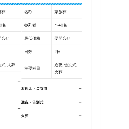
日葬
名称
家族葬
0名
参列者
〜40名
問合せ
最低価格
要問合せ
日数
2日
式, 火葬
通夜, 告別式,
主要科目
火葬
+
お迎え・ご安置
+
+
通夜・告別式
+
+
火葬
+