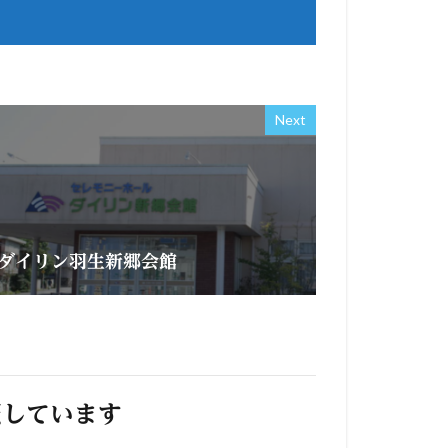
Next
ダイリン羽生新郷会館
照しています