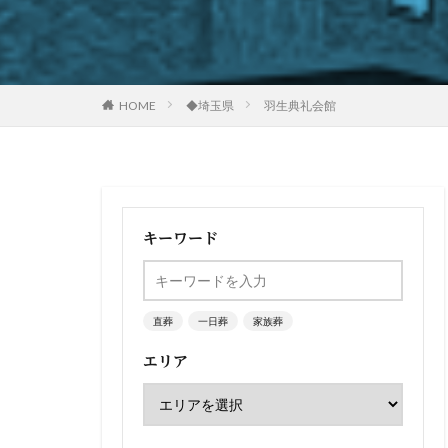
HOME
◆埼玉県
羽生典礼会館
キーワード
直葬
一日葬
家族葬
エリア