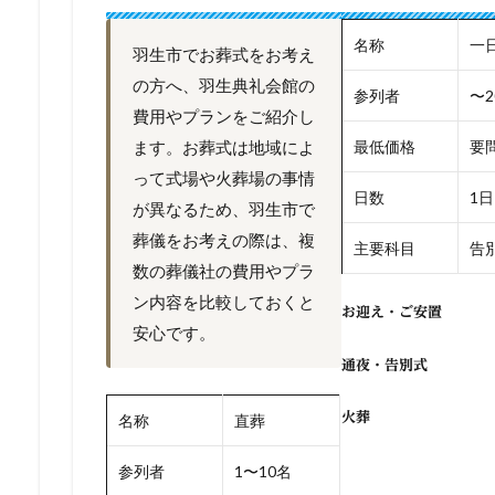
名称
一
羽生市でお葬式をお考え
の方へ、羽生典礼会館の
参列者
〜2
費用やプランをご紹介し
ます。お葬式は地域によ
最低価格
要
って式場や火葬場の事情
日数
1日
が異なるため、羽生市で
葬儀をお考えの際は、複
主要科目
告別
数の葬儀社の費用やプラ
ン内容を比較しておくと
お迎え・ご安置
安心です。
通夜・告別式
火葬
名称
直葬
参列者
1〜10名