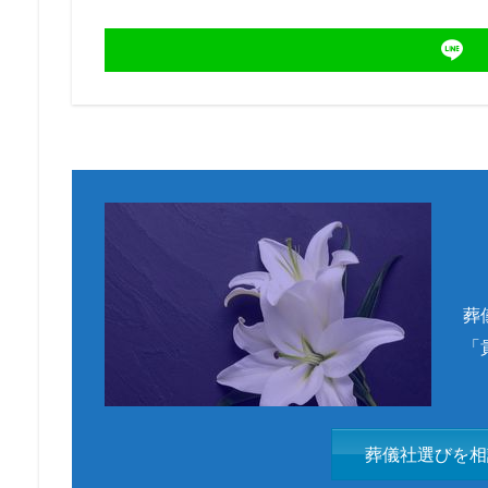
葬
「
葬儀社選びを相