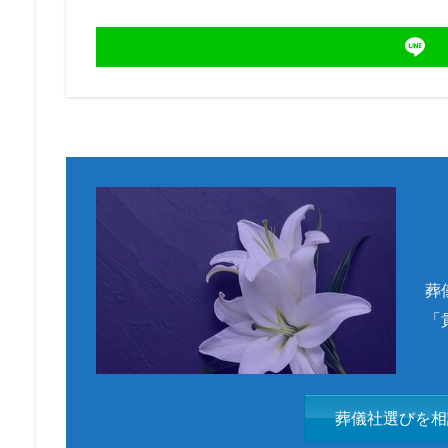
葬
「
葬儀社選びを相