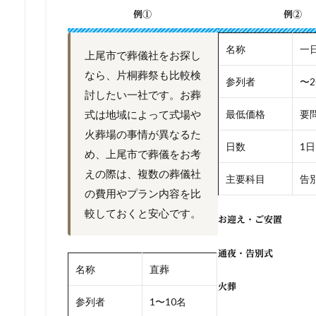
例①
例②
名称
一
上尾市で葬儀社をお探し
なら、片桐葬祭も比較検
参列者
〜2
討したい一社です。お葬
式は地域によって式場や
最低価格
要
火葬場の事情が異なるた
日数
1日
め、上尾市で葬儀をお考
えの際は、複数の葬儀社
主要科目
告別
の費用やプラン内容を比
較しておくと安心です。
お迎え・ご安置
通夜・告別式
名称
直葬
火葬
参列者
1〜10名