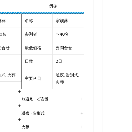
例③
日葬
名称
家族葬
0名
参列者
〜40名
問合せ
最低価格
要問合せ
日数
2日
式, 火葬
通夜, 告別式,
主要科目
火葬
+
お迎え・ご安置
+
+
通夜・告別式
+
+
火葬
+