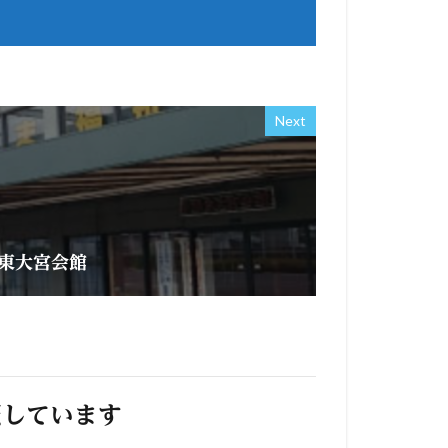
Next
東大宮会館
照しています