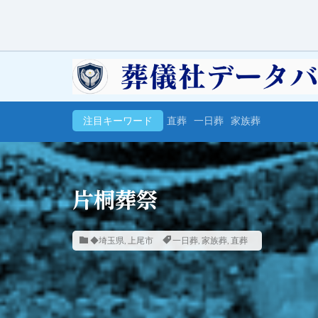
注目キーワード
直葬
一日葬
家族葬
片桐葬祭
◆埼玉県
,
上尾市
一日葬
,
家族葬
,
直葬