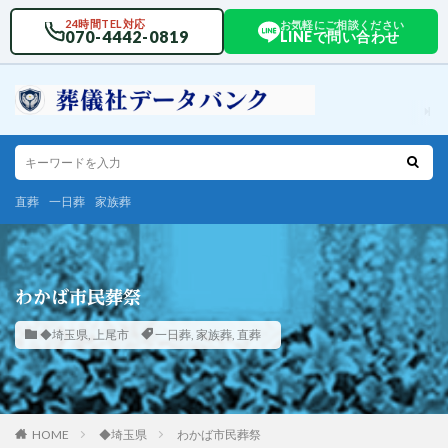
24時間TEL対応
お気軽にご相談ください
070-4442-0819
LINEで問い合わせ
直葬
一日葬
家族葬
わかば市民葬祭
◆埼玉県
,
上尾市
一日葬
,
家族葬
,
直葬
HOME
◆埼玉県
わかば市民葬祭