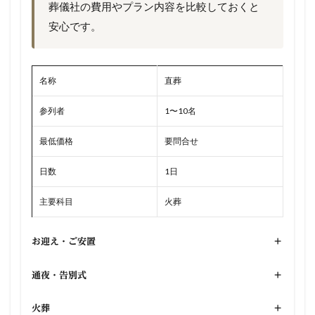
葬儀社の費用やプラン内容を比較しておくと
安心です。
名称
直葬
参列者
1〜10名
最低価格
要問合せ
日数
1日
主要科目
火葬
お迎え・ご安置
+
通夜・告別式
+
火葬
+