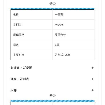
例②
名称
一日葬
参列者
〜20名
最低価格
要問合せ
日数
1日
主要科目
告別式, 火葬
お迎え・ご安置
+
通夜・告別式
+
火葬
+
例③