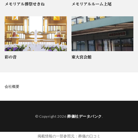
メモリアル葬祭せきね
メモリアルルーム上尾
彩の音
東大宮会館
会社概要
© Copyright 2026
葬儀社データバンク
.
掲載情報の一部参照元：
葬儀の口コミ