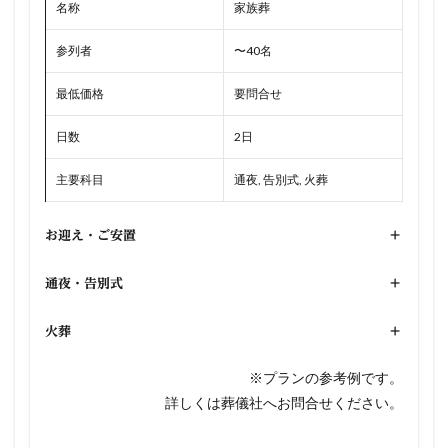
名称
家族葬
参列者
〜40名
最低価格
要問合せ
日数
2日
主要科目
通夜, 告別式, 火葬
お迎え・ご安置
+
通夜・告別式
+
火葬
+
※プランの参考例です。
詳しくは葬儀社へお問合せください。