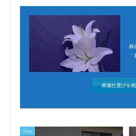
葬
「
葬儀社選びを相
Prev