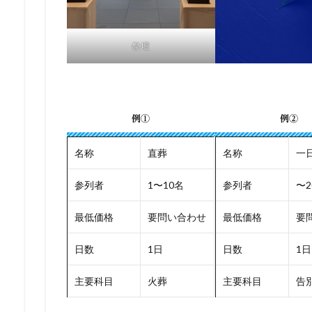
祭壇
例①
例②
名称
直葬
名称
一
参列者
1〜10名
参列者
〜2
最低価格
要問い合わせ
最低価格
要
日数
1日
日数
1日
主要科目
火葬
主要科目
告別