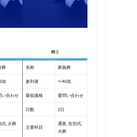
例③
日葬
名称
家族葬
0名
参列者
〜40名
問い合わせ
最低価格
要問い合わせ
日数
2日
式, 火葬
通夜, 告別式,
主要科目
火葬