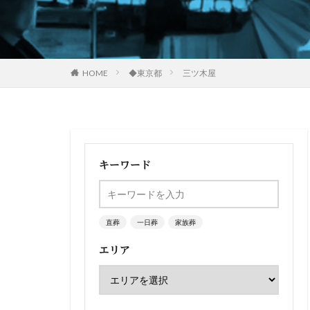
HOME
◆東京都
三ツ木屋
キーワード
直葬
一日葬
家族葬
エリア