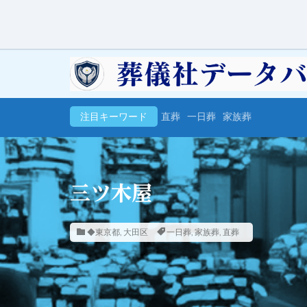
注目キーワード
直葬
一日葬
家族葬
三ツ木屋
◆東京都
,
大田区
一日葬
,
家族葬
,
直葬