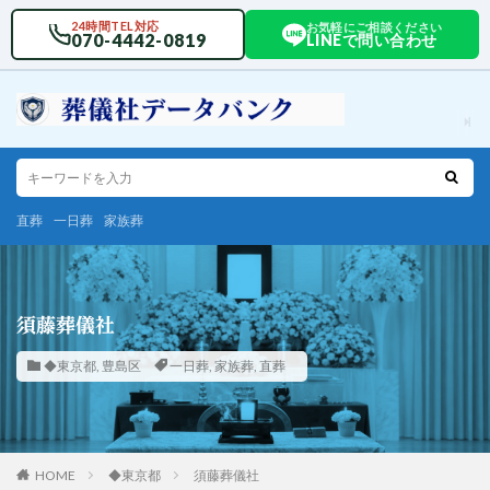
24時間TEL対応
お気軽にご相談ください
070-4442-0819
LINEで問い合わせ
直葬
一日葬
家族葬
須藤葬儀社
◆東京都
,
豊島区
一日葬
,
家族葬
,
直葬
HOME
◆東京都
須藤葬儀社