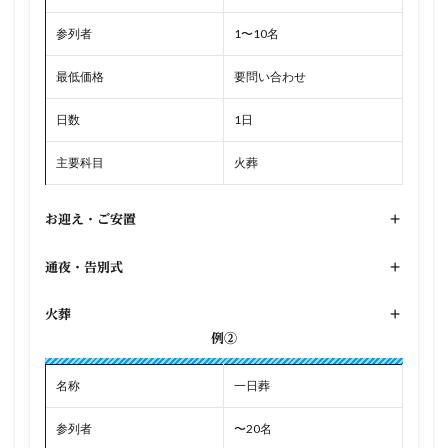
参列者
1〜10名
最低価格
要問い合わせ
日数
1日
主要科目
火葬
お迎え・ご安置
+
通夜・告別式
+
火葬
+
例②
名称
一日葬
参列者
〜20名