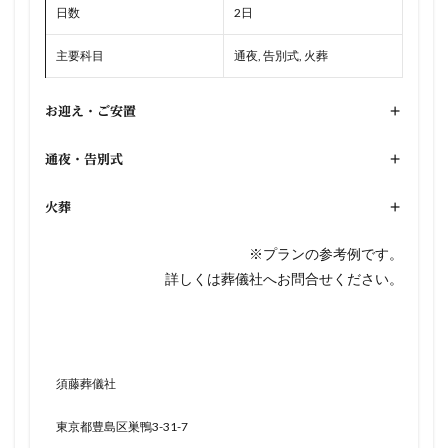
日数
2日
主要科目
通夜, 告別式, 火葬
お迎え・ご安置
+
通夜・告別式
+
火葬
+
※プランの参考例です。
詳しくは葬儀社へお問合せください。
須藤葬儀社
東京都豊島区巣鴨3-31-7