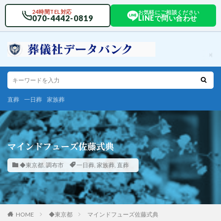
24時間TEL対応
お気軽にご相談ください
070-4442-0819
LINEで問い合わせ
直葬
一日葬
家族葬
マインドフューズ佐藤式典
◆東京都
,
調布市
一日葬
,
家族葬
,
直葬
HOME
◆東京都
マインドフューズ佐藤式典