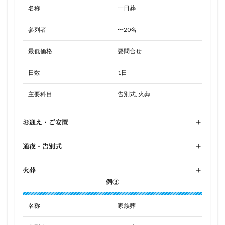
名称
一日葬
参列者
〜20名
最低価格
要問合せ
日数
1日
主要科目
告別式, 火葬
お迎え・ご安置
+
通夜・告別式
+
火葬
+
例③
名称
家族葬