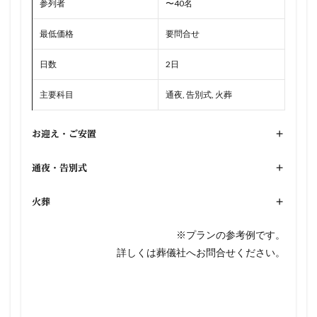
参列者
〜40名
最低価格
要問合せ
日数
2日
主要科目
通夜, 告別式, 火葬
お迎え・ご安置
+
通夜・告別式
+
火葬
+
※プランの参考例です。
詳しくは葬儀社へお問合せください。