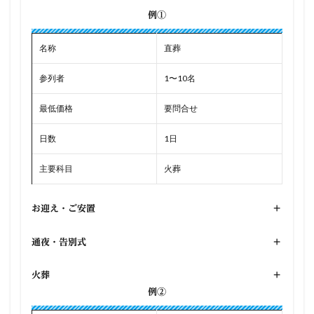
例①
名称
直葬
参列者
1〜10名
最低価格
要問合せ
日数
1日
主要科目
火葬
お迎え・ご安置
+
通夜・告別式
+
火葬
+
例②