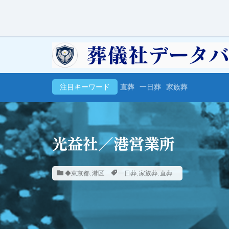
注目キーワード
直葬
一日葬
家族葬
光益社／港営業所
◆東京都
,
港区
一日葬
,
家族葬
,
直葬