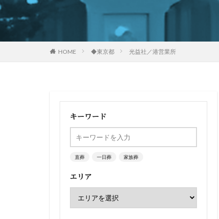
HOME
◆東京都
光益社／港営業所
キーワード
直葬
一日葬
家族葬
エリア