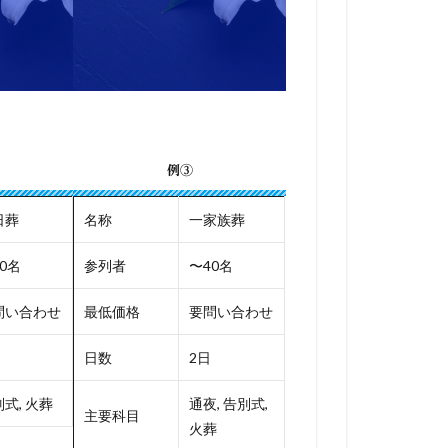
例③
日葬
名称
一家族葬
0名
参列者
〜40名
問い合わせ
最低価格
要問い合わせ
日数
2日
式, 火葬
通夜, 告別式,
主要科目
火葬