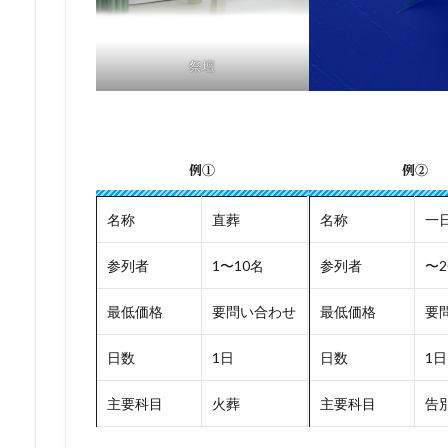
祭壇
例①
例②
名称
直葬
名称
一
参列者
1〜10名
参列者
〜2
最低価格
要問い合わせ
最低価格
要
日数
1日
日数
1日
主要科目
火葬
主要科目
告別