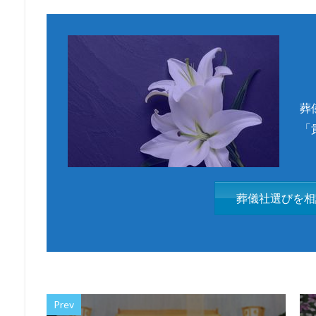
葬
「
葬儀社選びを相
Prev