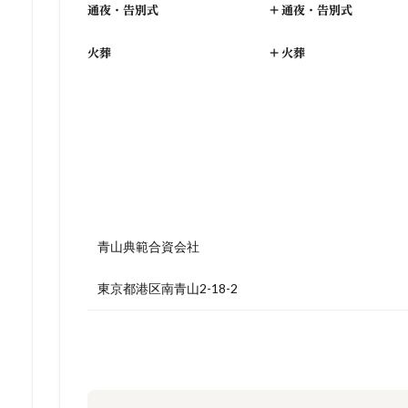
通夜・告別式
+
通夜・告別式
火葬
+
火葬
青山典範合資会社
東京都港区南青山2-18-2