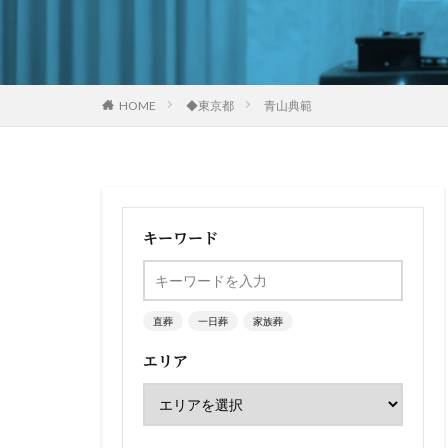
HOME
◆東京都
青山典範
キーワード
直葬
一日葬
家族葬
エリア