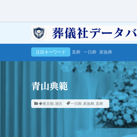
注目キーワード
直葬
一日葬
家族葬
青山典範
◆東京都
,
港区
一日葬
,
家族葬
,
直葬