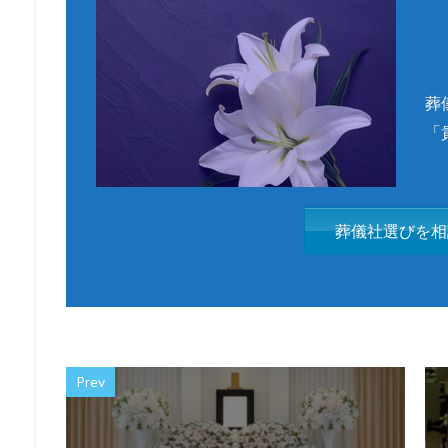
葬
「
葬儀社選びを相
Prev