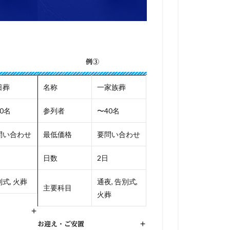
例③
日葬
名称
一家族葬
0名
参列者
〜40名
問い合わせ
最低価格
要問い合わせ
日数
2日
式, 火葬
通夜, 告別式,
主要科目
火葬
+
お迎え・ご安置
+