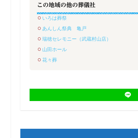
この地域の他の葬儀社
いろは葬祭
あんしん祭典 亀戸
瑞穂セレモニー（武蔵村山店）
山田ホール
花々葬