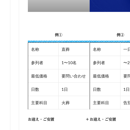
例①
例②
名称
直葬
名称
一
参列者
1〜10名
参列者
〜2
最低価格
要問い合わせ
最低価格
要
日数
1日
日数
1日
主要科目
火葬
主要科目
告別
お迎え・ご安置
+
お迎え・ご安置