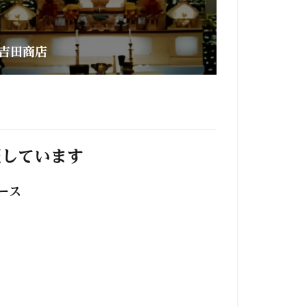
吉田商店
照しています
ース