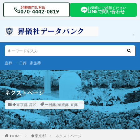
24時間TEL対応
お気軽にご相談ください
070-4442-0819
LINEで問い合わせ
直葬
一日葬
家族葬
ネクストページ
◆東京都
,
港区
一日葬
,
家族葬
,
直葬
HOME
◆東京都
ネクストページ