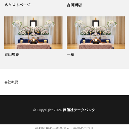
ネクストページ
吉田商店
青山典範
一願
会社概要
© Copyright 2026
葬儀社データバンク
.
掲載情報の一部参照元：
葬儀の口コミ