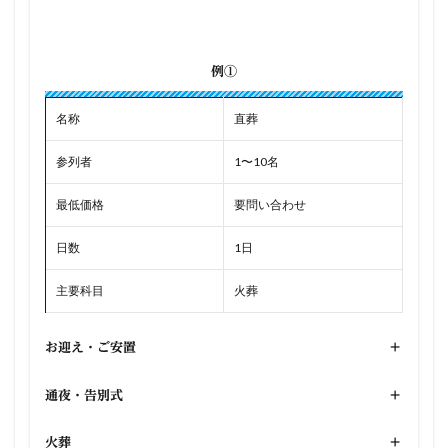
例①
名称
直葬
参列者
1〜10名
最低価格
要問い合わせ
日数
1日
主要科目
火葬
お迎え・ご安置
+
通夜・告別式
+
火葬
+