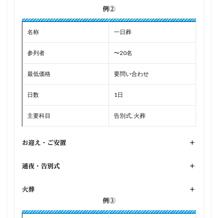
例②
名称
一日葬
参列者
〜20名
最低価格
要問い合わせ
日数
1日
主要科目
告別式, 火葬
お迎え・ご安置
+
通夜・告別式
+
火葬
+
例③