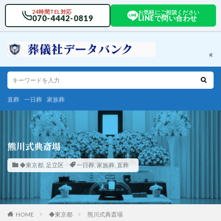
24時間TEL対応
お気軽にご相談ください
070-4442-0819
LINEで問い合わせ
直葬
一日葬
家族葬
熊川式典斎場
◆東京都
,
足立区
一日葬
,
家族葬
,
直葬
HOME
◆東京都
熊川式典斎場