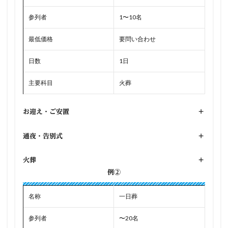
参列者
1〜10名
最低価格
要問い合わせ
日数
1日
主要科目
火葬
お迎え・ご安置
+
通夜・告別式
+
火葬
+
例②
名称
一日葬
参列者
〜20名