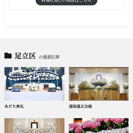
足立区
の最新記事
あだち典礼
溜屋嘉正会館