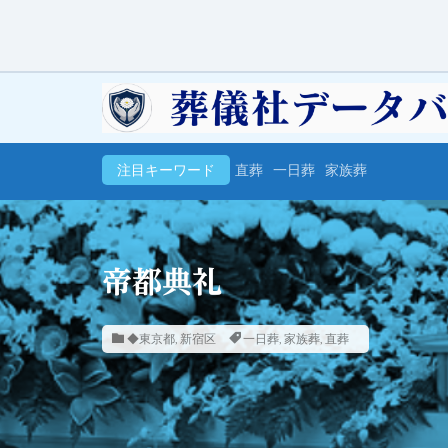
注目キーワード
直葬
一日葬
家族葬
帝都典礼
◆東京都
,
新宿区
一日葬
,
家族葬
,
直葬