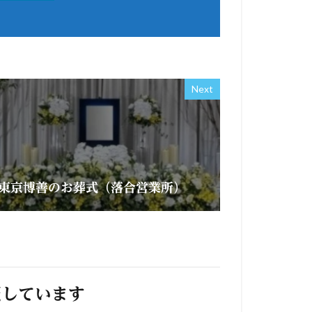
Next
東京博善のお葬式（落合営業所）
照しています