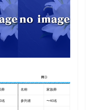
例③
日葬
名称
家族葬
0名
参列者
〜40名