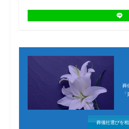
葬
「
葬儀社選びを相