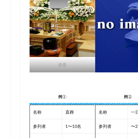
祭壇
例①
例②
名称
直葬
名称
一
参列者
1〜10名
参列者
〜2