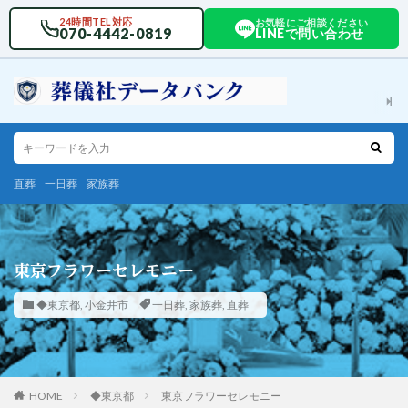
24時間TEL対応
お気軽にご相談ください
070-4442-0819
LINEで問い合わせ
直葬
一日葬
家族葬
東京フラワーセレモニー
◆東京都
,
小金井市
一日葬
,
家族葬
,
直葬
HOME
◆東京都
東京フラワーセレモニー