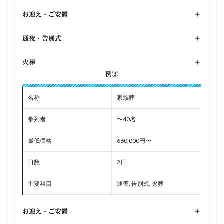
お迎え・ご安置
+
通夜・告別式
+
火葬
+
例③
名称
家族葬
参列者
〜40名
最低価格
660,000円〜
日数
2日
主要科目
通夜, 告別式, 火葬
お迎え・ご安置
+