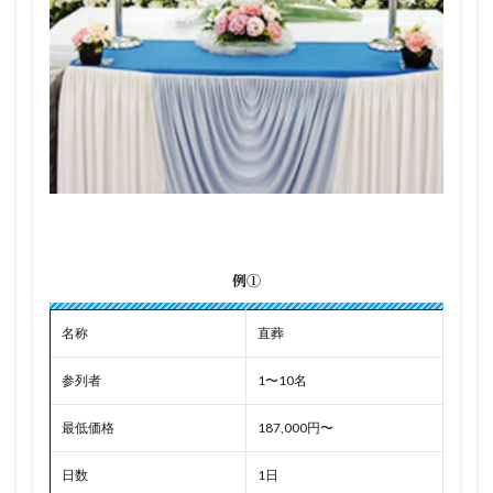
例①
名称
直葬
参列者
1〜10名
最低価格
187,000円〜
日数
1日