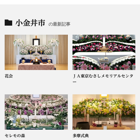
小金井市
の最新記事
花会
ＪＡ東京むさしメモリアルセンタ
ー
セレモの森
多摩式典