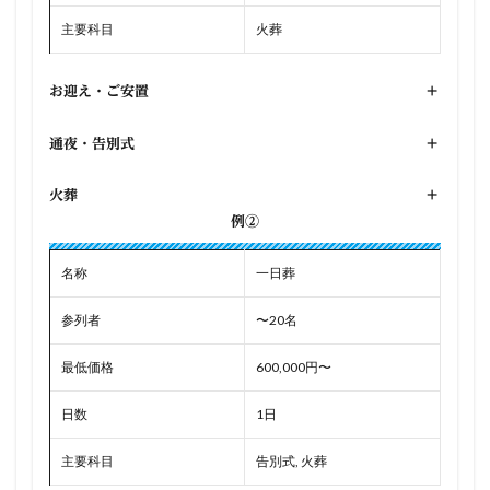
主要科目
火葬
お迎え・ご安置
+
通夜・告別式
+
火葬
+
例②
名称
一日葬
参列者
〜20名
最低価格
600,000円〜
日数
1日
主要科目
告別式, 火葬