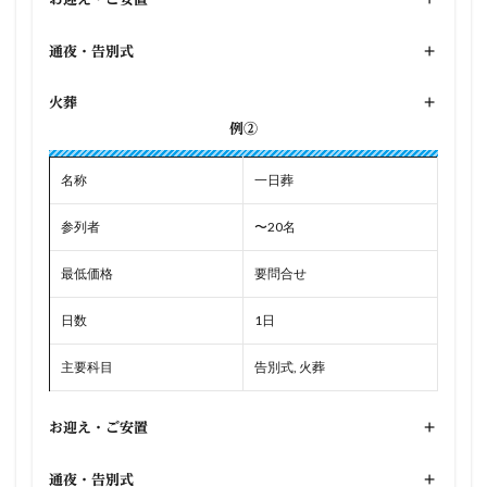
通夜・告別式
+
火葬
+
例②
名称
一日葬
参列者
〜20名
最低価格
要問合せ
日数
1日
主要科目
告別式, 火葬
お迎え・ご安置
+
通夜・告別式
+