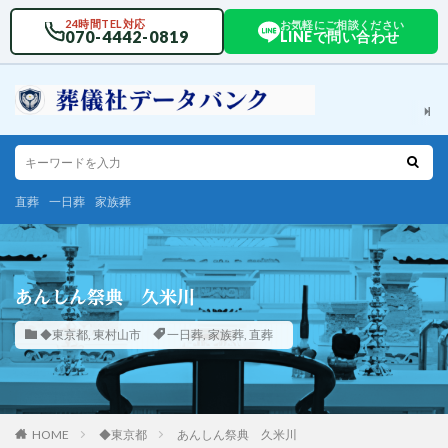
24時間TEL対応
お気軽にご相談ください
070-4442-0819
LINEで問い合わせ
直葬
一日葬
家族葬
あんしん祭典 久米川
◆東京都
,
東村山市
一日葬
,
家族葬
,
直葬
HOME
◆東京都
あんしん祭典 久米川