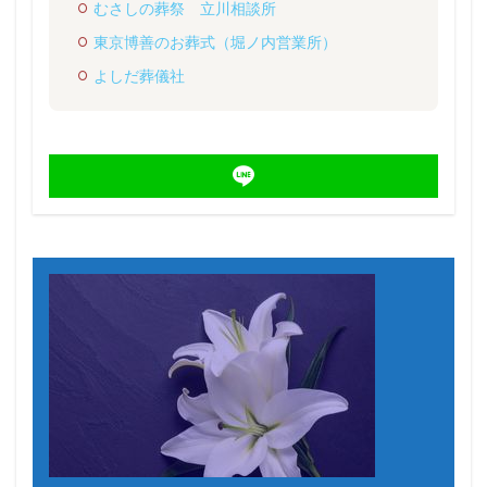
むさしの葬祭 立川相談所
東京博善のお葬式（堀ノ内営業所）
よしだ葬儀社