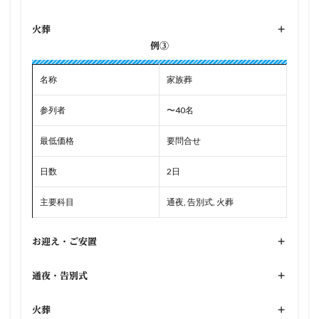
火葬
+
例③
名称
家族葬
参列者
〜40名
最低価格
要問合せ
日数
2日
主要科目
通夜, 告別式, 火葬
お迎え・ご安置
+
通夜・告別式
+
火葬
+