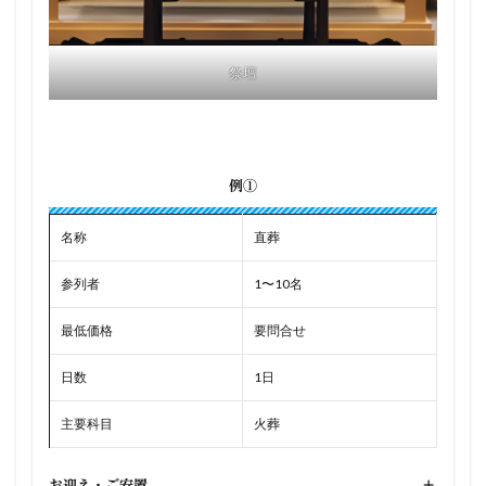
祭壇
例①
名称
直葬
参列者
1〜10名
最低価格
要問合せ
日数
1日
主要科目
火葬
お迎え・ご安置
+