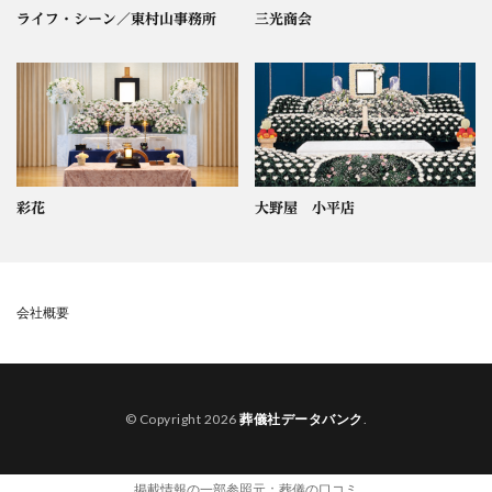
ライフ・シーン／東村山事務所
三光商会
彩花
大野屋 小平店
会社概要
© Copyright 2026
葬儀社データバンク
.
掲載情報の一部参照元：
葬儀の口コミ