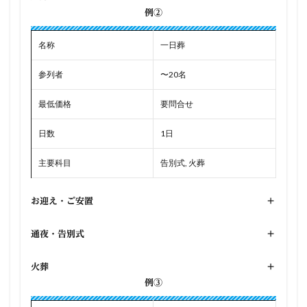
例②
名称
一日葬
参列者
〜20名
最低価格
要問合せ
日数
1日
主要科目
告別式, 火葬
お迎え・ご安置
+
通夜・告別式
+
火葬
+
例③