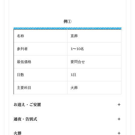
例①
名称
直葬
参列者
1〜10名
最低価格
要問合せ
日数
1日
主要科目
火葬
お迎え・ご安置
+
通夜・告別式
+
火葬
+