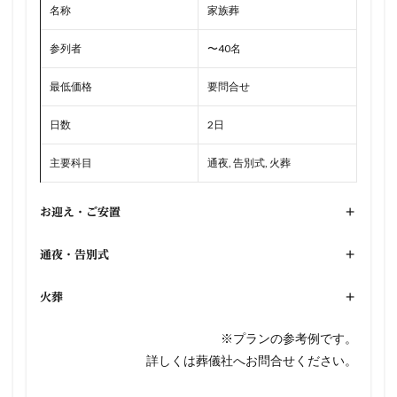
名称
家族葬
参列者
〜40名
最低価格
要問合せ
日数
2日
主要科目
通夜, 告別式, 火葬
お迎え・ご安置
+
通夜・告別式
+
火葬
+
※プランの参考例です。
詳しくは葬儀社へお問合せください。