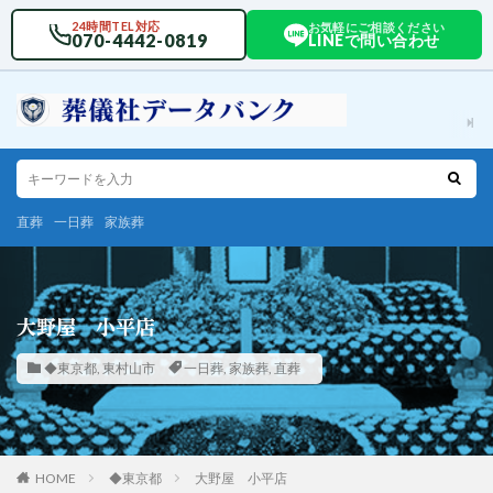
24時間TEL対応
お気軽にご相談ください
070-4442-0819
LINEで問い合わせ
直葬
一日葬
家族葬
大野屋 小平店
◆東京都
,
東村山市
一日葬
,
家族葬
,
直葬
HOME
◆東京都
大野屋 小平店