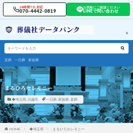
24時間TEL対応
お気軽にご相談ください
070-4442-0819
LINEで問い合わせ
直葬
一日葬
家族葬
まるひろセレモニー
◆埼玉県
,
川越市
一日葬
,
家族葬
,
直葬
HOME
◆埼玉県
まるひろセレモニー