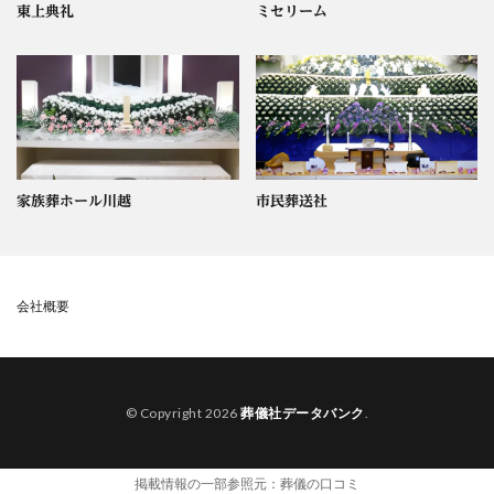
東上典礼
ミセリーム
家族葬ホール川越
市民葬送社
会社概要
© Copyright 2026
葬儀社データバンク
.
掲載情報の一部参照元：
葬儀の口コミ