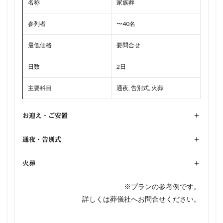
名称
家族葬
参列者
〜40名
最低価格
要問合せ
日数
2日
主要科目
通夜, 告別式, 火葬
お迎え・ご安置
+
通夜・告別式
+
火葬
+
※プランの参考例です。
詳しくは葬儀社へお問合せください。