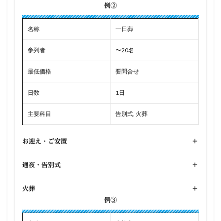
例②
名称
一日葬
参列者
〜20名
最低価格
要問合せ
日数
1日
主要科目
告別式, 火葬
お迎え・ご安置
+
通夜・告別式
+
火葬
+
例③