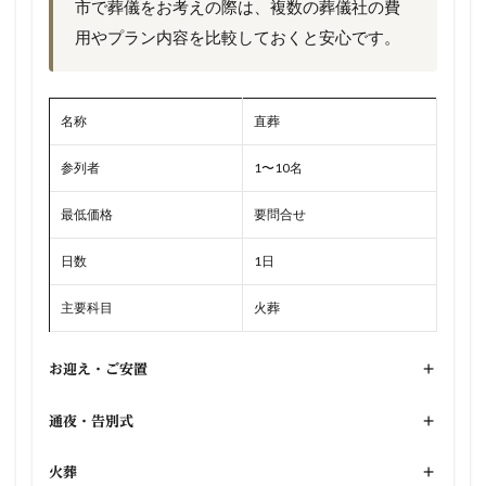
市で葬儀をお考えの際は、複数の葬儀社の費
用やプラン内容を比較しておくと安心です。
名称
直葬
参列者
1〜10名
最低価格
要問合せ
日数
1日
主要科目
火葬
お迎え・ご安置
+
通夜・告別式
+
火葬
+