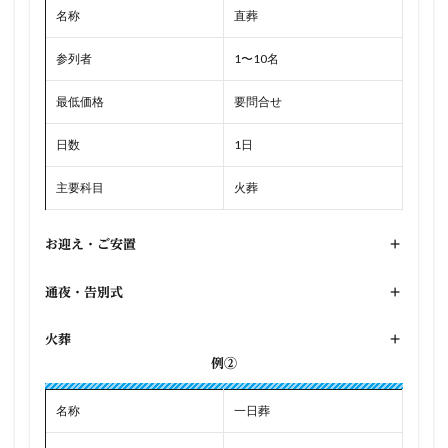
名称
直葬
参列者
1〜10名
最低価格
要問合せ
日数
1日
主要科目
火葬
お迎え・ご安置
+
通夜・告別式
+
火葬
+
例②
名称
一日葬