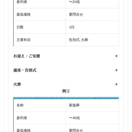
参列者
〜20名
最低価格
要問合せ
日数
1日
主要科目
告別式, 火葬
お迎え・ご安置
+
通夜・告別式
+
火葬
+
例③
名称
家族葬
参列者
〜40名
最低価格
要問合せ