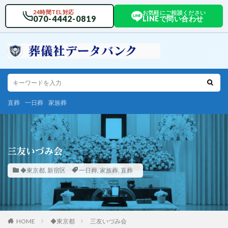
24時間TEL対応
お気軽にご相談ください
070-4442-0819
LINEで問い合わせ
直葬
一日葬
家族葬
三友いづみ会
◆東京都
,
新宿区
一日葬
,
家族葬
,
直葬
HOME
◆東京都
三友いづみ会