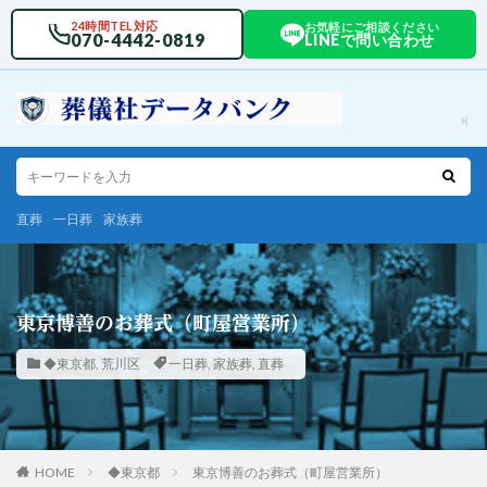
24時間TEL対応
お気軽にご相談ください
070-4442-0819
LINEで問い合わせ
直葬
一日葬
家族葬
東京博善のお葬式（町屋営業所）
◆東京都
,
荒川区
一日葬
,
家族葬
,
直葬
HOME
◆東京都
東京博善のお葬式（町屋営業所）