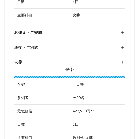
日数
1日
主要科目
火葬
お迎え・ご安置
+
通夜・告別式
+
火葬
+
例②
名称
一日葬
参列者
〜20名
最低価格
427,900円〜
日数
2日
主要科目
告別式, 火葬