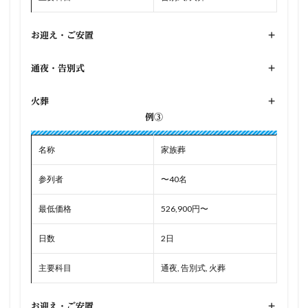
お迎え・ご安置
+
通夜・告別式
+
火葬
+
例③
名称
家族葬
参列者
〜40名
最低価格
526,900円〜
日数
2日
主要科目
通夜, 告別式, 火葬
お迎え・ご安置
+