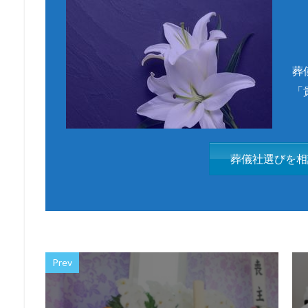
葬
「
葬儀社選びを相
Prev