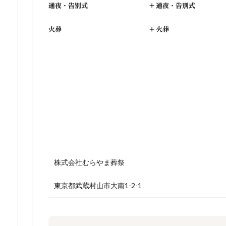
通夜・告別式
+
通夜・告別式
火葬
+
火葬
株式会社むらやま葬祭
東京都武蔵村山市大南1-2-1