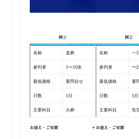
例①
例②
名称
直葬
名称
一
参列者
1〜10名
参列者
〜2
最低価格
要問合せ
最低価格
要
日数
1日
日数
1日
主要科目
火葬
主要科目
告別
お迎え・ご安置
+
お迎え・ご安置