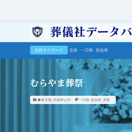
注目キーワード
直葬
一日葬
家族葬
むらやま葬祭
◆東京都
,
武蔵村山市
一日葬
,
家族葬
,
直葬