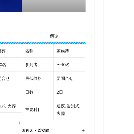
例③
日葬
名称
家族葬
0名
参列者
〜40名
問合せ
最低価格
要問合せ
日数
2日
式, 火葬
通夜, 告別式,
主要科目
火葬
+
お迎え・ご安置
+