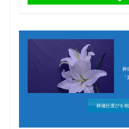
葬
「
葬儀社選びを相