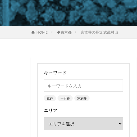
HOME
◆東京都
家族葬の長坂 武蔵村山
キーワード
直葬
一日葬
家族葬
エリア