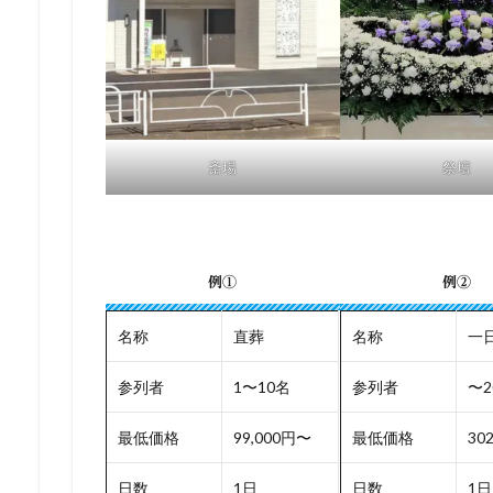
斎場
祭壇
例①
例②
名称
直葬
名称
一
参列者
1〜10名
参列者
〜2
最低価格
99,000円〜
最低価格
30
日数
1日
日数
1日