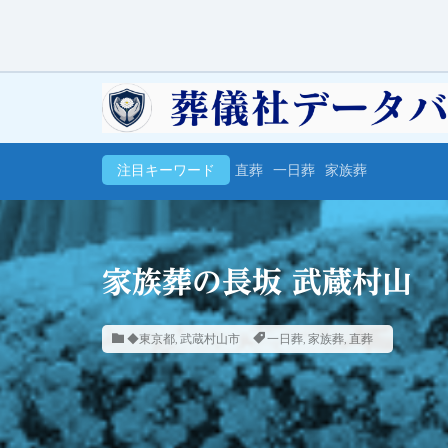
注目キーワード
直葬
一日葬
家族葬
家族葬の長坂 武蔵村山
◆東京都
,
武蔵村山市
一日葬
,
家族葬
,
直葬