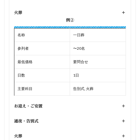
火葬
+
例②
名称
一日葬
参列者
〜20名
最低価格
要問合せ
日数
1日
主要科目
告別式, 火葬
お迎え・ご安置
+
通夜・告別式
+
火葬
+