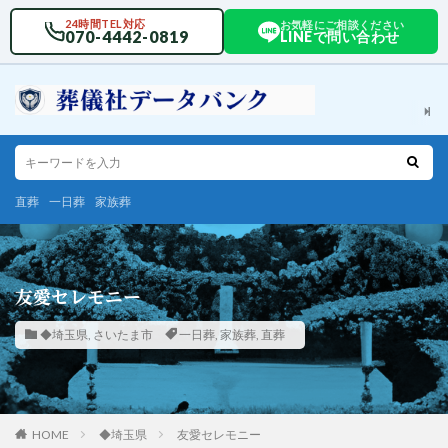
24時間TEL対応
お気軽にご相談ください
070-4442-0819
LINEで問い合わせ
直葬
一日葬
家族葬
友愛セレモニー
◆埼玉県
,
さいたま市
一日葬
,
家族葬
,
直葬
HOME
◆埼玉県
友愛セレモニー