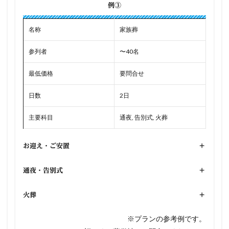
例③
名称
家族葬
参列者
〜40名
最低価格
要問合せ
日数
2日
主要科目
通夜, 告別式, 火葬
お迎え・ご安置
+
通夜・告別式
+
火葬
+
※プランの参考例です。