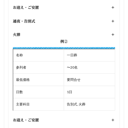
お迎え・ご安置
+
通夜・告別式
+
火葬
+
例②
名称
一日葬
参列者
〜20名
最低価格
要問合せ
日数
1日
主要科目
告別式, 火葬
お迎え・ご安置
+