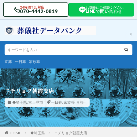
24時間TEL対応
お気軽にご相談ください
070-4442-0819
LINEで問い合わせ
直葬
一日葬
家族葬
ニチリョク朝霞支店
◆埼玉県
,
富士見市
一日葬
,
家族葬
,
直葬
HOME
◆埼玉県
ニチリョク朝霞支店