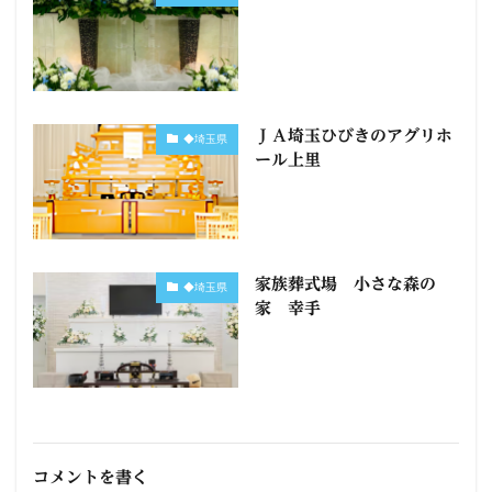
ＪＡ埼玉ひびきのアグリホ
◆埼玉県
ール上里
家族葬式場 小さな森の
◆埼玉県
家 幸手
コメントを書く