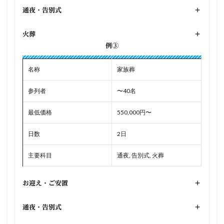
通夜・告別式
+
火葬
+
例③
名称
家族葬
参列者
〜40名
最低価格
550,000円〜
日数
2日
主要科目
通夜, 告別式, 火葬
お迎え・ご安置
+
通夜・告別式
+