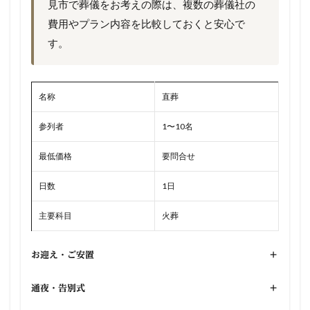
見市で葬儀をお考えの際は、複数の葬儀社の
費用やプラン内容を比較しておくと安心で
す。
名称
直葬
参列者
1〜10名
最低価格
要問合せ
日数
1日
主要科目
火葬
お迎え・ご安置
+
通夜・告別式
+