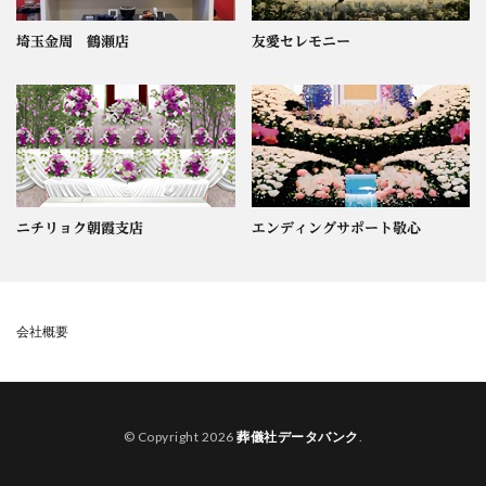
埼玉金周 鶴瀬店
友愛セレモニー
ニチリョク朝霞支店
エンディングサポート敬心
会社概要
© Copyright 2026
葬儀社データバンク
.