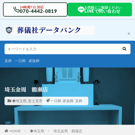
24時間TEL対応
お気軽にご相談ください
070-4442-0819
LINEで問い合わせ
直葬
一日葬
家族葬
埼玉金周 鶴瀬店
◆埼玉県
,
富士見市
一日葬
,
家族葬
,
直葬
HOME
◆埼玉県
埼玉金周 鶴瀬店