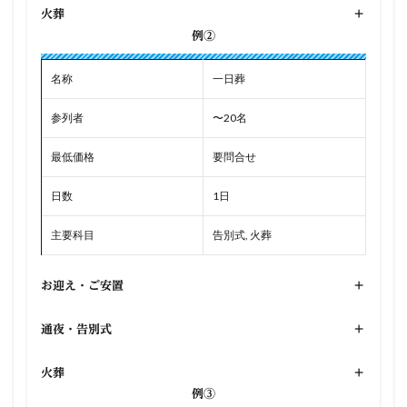
火葬
+
例②
名称
一日葬
参列者
〜20名
最低価格
要問合せ
日数
1日
主要科目
告別式, 火葬
お迎え・ご安置
+
通夜・告別式
+
火葬
+
例③