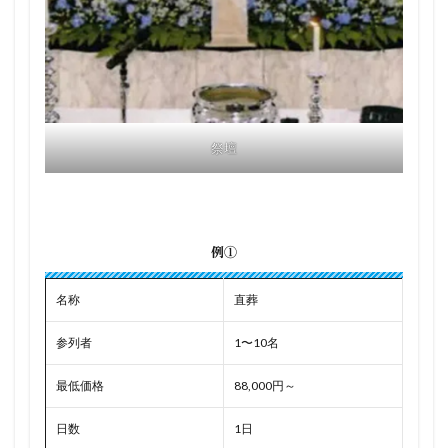
祭壇
例①
名称
直葬
参列者
1〜10名
最低価格
88,000円～
日数
1日