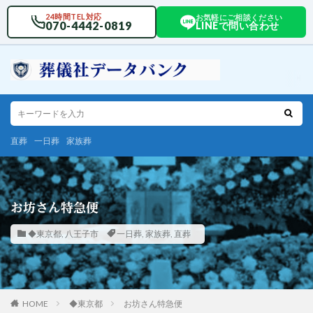
24時間TEL対応
お気軽にご相談ください
070-4442-0819
LINEで問い合わせ
直葬
一日葬
家族葬
お坊さん特急便
◆東京都
,
八王子市
一日葬
,
家族葬
,
直葬
HOME
◆東京都
お坊さん特急便