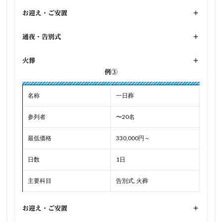
お迎え・ご安置
+
通夜・告別式
+
火葬
+
例③
名称
一日葬
参列者
〜20名
最低価格
330,000円～
日数
1日
主要科目
告別式, 火葬
お迎え・ご安置
+