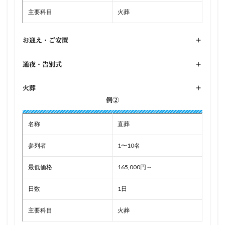
主要科目
火葬
お迎え・ご安置
+
通夜・告別式
+
火葬
+
例②
名称
直葬
参列者
1〜10名
最低価格
165,000円～
日数
1日
主要科目
火葬