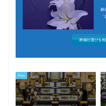
葬
「
葬儀社選びを相
Prev