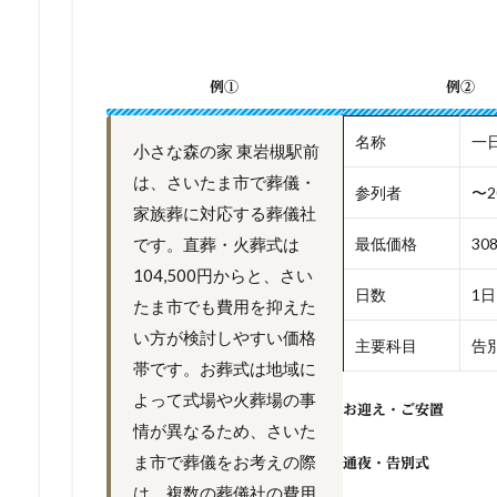
例①
例②
名称
一
小さな森の家 東岩槻駅前
は、さいたま市で葬儀・
参列者
〜2
家族葬に対応する葬儀社
です。直葬・火葬式は
最低価格
30
104,500円からと、さい
日数
1日
たま市でも費用を抑えた
い方が検討しやすい価格
主要科目
告別
帯です。お葬式は地域に
よって式場や火葬場の事
お迎え・ご安置
情が異なるため、さいた
ま市で葬儀をお考えの際
通夜・告別式
は、複数の葬儀社の費用