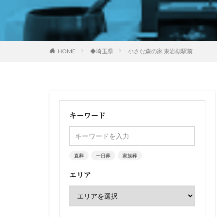
HOME
◆埼玉県
小さな森の家 東岩槻駅前
キーワード
直葬
一日葬
家族葬
エリア