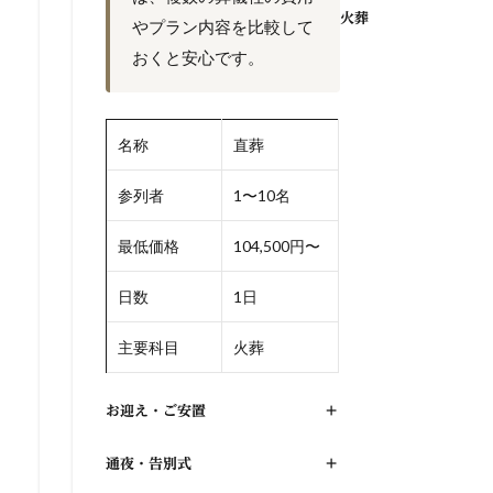
火葬
やプラン内容を比較して
おくと安心です。
名称
直葬
参列者
1〜10名
最低価格
104,500円〜
日数
1日
主要科目
火葬
お迎え・ご安置
+
通夜・告別式
+