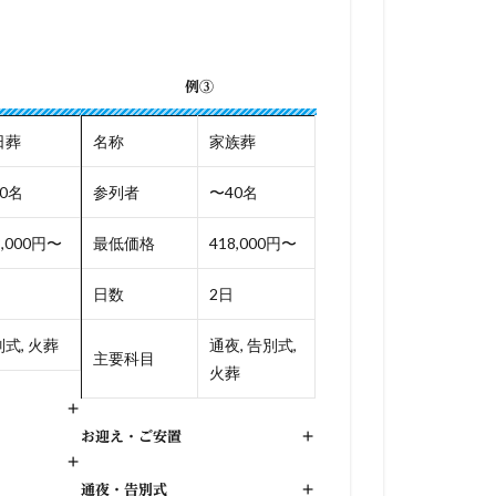
例③
日葬
名称
家族葬
0名
参列者
〜40名
8,000円〜
最低価格
418,000円〜
日数
2日
式, 火葬
通夜, 告別式,
主要科目
火葬
+
お迎え・ご安置
+
+
通夜・告別式
+