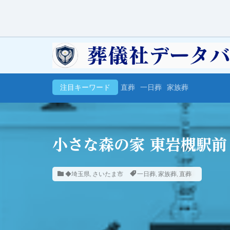
注目キーワード
直葬
一日葬
家族葬
小さな森の家 東岩槻駅前
◆埼玉県
,
さいたま市
一日葬
,
家族葬
,
直葬