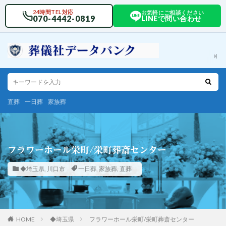
24時間TEL対応
お気軽にご相談ください
070-4442-0819
LINEで問い合わせ
直葬
一日葬
家族葬
フラワーホール栄町/栄町葬斎センター
◆埼玉県
,
川口市
一日葬
,
家族葬
,
直葬
HOME
◆埼玉県
フラワーホール栄町/栄町葬斎センター