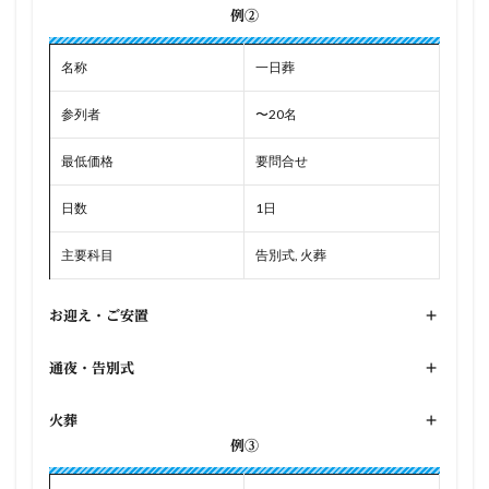
例②
名称
一日葬
参列者
〜20名
最低価格
要問合せ
日数
1日
主要科目
告別式, 火葬
お迎え・ご安置
+
通夜・告別式
+
火葬
+
例③