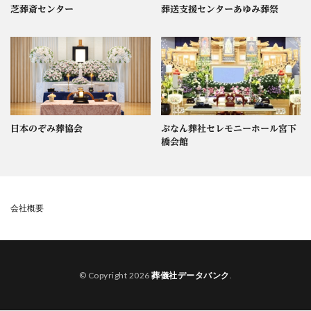
芝葬斎センター
葬送支援センターあゆみ葬祭
日本のぞみ葬協会
ぶなん葬社セレモニーホール宮下
橋会館
会社概要
© Copyright 2026
葬儀社データバンク
.