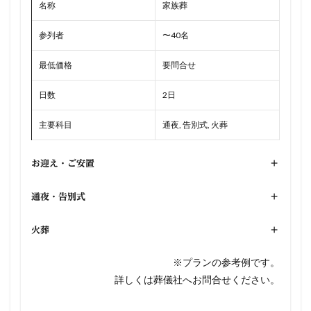
名称
家族葬
参列者
〜40名
最低価格
要問合せ
日数
2日
主要科目
通夜, 告別式, 火葬
お迎え・ご安置
+
通夜・告別式
+
火葬
+
※プランの参考例です。
詳しくは葬儀社へお問合せください。