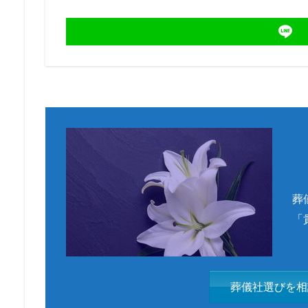
葬
「
葬儀社選びを相