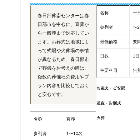
名称
一
春日部葬斎センターは春
日部市を中心に、直葬か
参列者
〜2
ら一般葬まで対応してい
ます。お葬式は地域によ
最低価格
要
って式場や火葬場の事情
日数
1日
が異なるため、春日部市
で葬儀をお考えの際は、
主要科目
告別
複数の葬儀社の費用やプ
ラン内容を比較しておく
お迎え・ご安置
と安心です。
通夜・告別式
火葬
名称
直葬
参列者
1〜10名