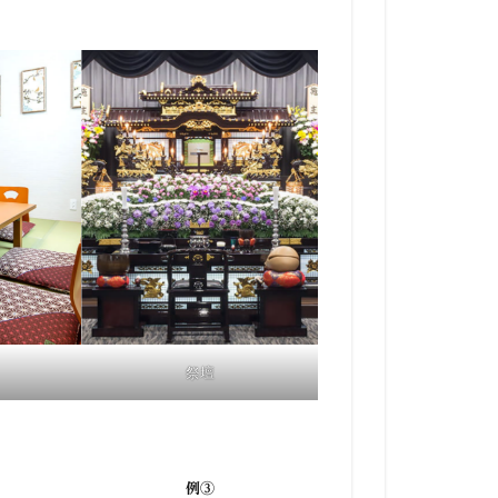
祭壇
例③