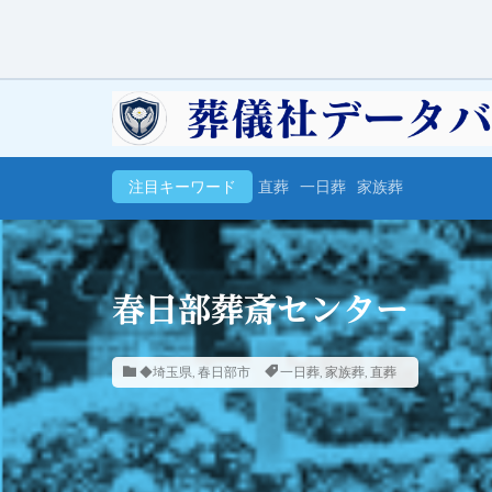
注目キーワード
直葬
一日葬
家族葬
春日部葬斎センター
◆埼玉県
,
春日部市
一日葬
,
家族葬
,
直葬