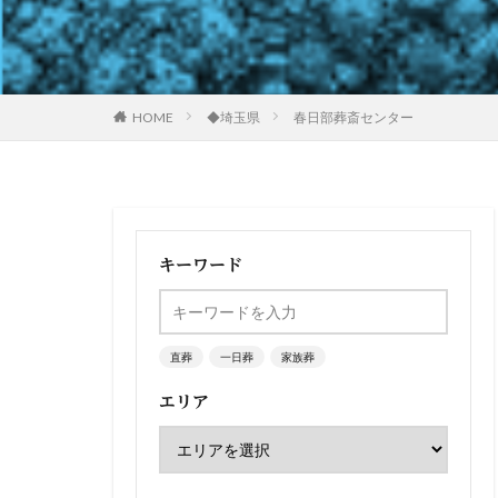
HOME
◆埼玉県
春日部葬斎センター
キーワード
直葬
一日葬
家族葬
エリア