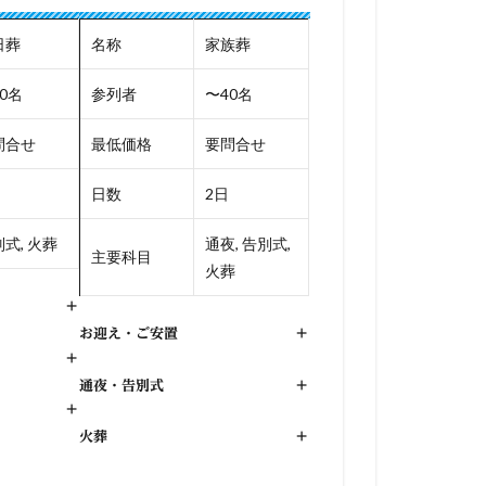
日葬
名称
家族葬
0名
参列者
〜40名
問合せ
最低価格
要問合せ
日数
2日
式, 火葬
通夜, 告別式,
主要科目
火葬
+
お迎え・ご安置
+
+
通夜・告別式
+
+
火葬
+