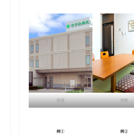
斎場
控室
例①
例②