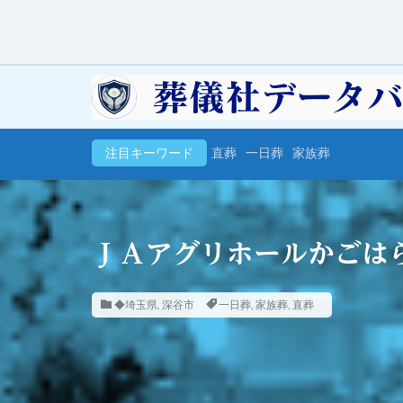
注目キーワード
直葬
一日葬
家族葬
ＪＡアグリホールかごは
◆埼玉県
,
深谷市
一日葬
,
家族葬
,
直葬