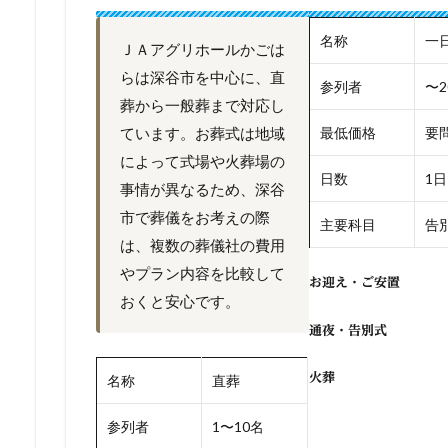
名称
一
ＪＡアグリホールかごは
らは深谷市を中心に、直
参列者
〜2
葬から一般葬まで対応し
ています。お葬式は地域
最低価格
要
によって式場や火葬場の
日数
1日
事情が異なるため、深谷
市で葬儀をお考えの際
主要科目
告別
は、複数の葬儀社の費用
やプラン内容を比較して
お迎え・ご安置
おくと安心です。
通夜・告別式
火葬
名称
直葬
参列者
1〜10名