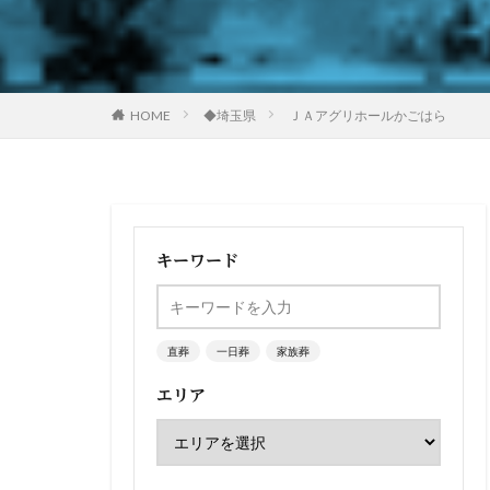
HOME
◆埼玉県
ＪＡアグリホールかごはら
キーワード
直葬
一日葬
家族葬
エリア