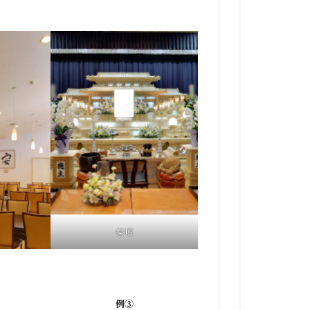
祭壇
例③