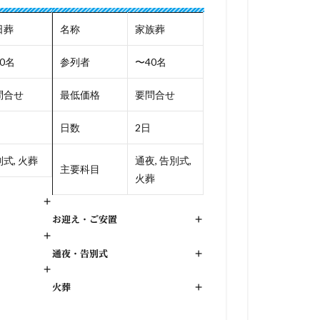
日葬
名称
家族葬
0名
参列者
〜40名
問合せ
最低価格
要問合せ
日数
2日
式, 火葬
通夜, 告別式,
主要科目
火葬
+
お迎え・ご安置
+
+
通夜・告別式
+
+
火葬
+