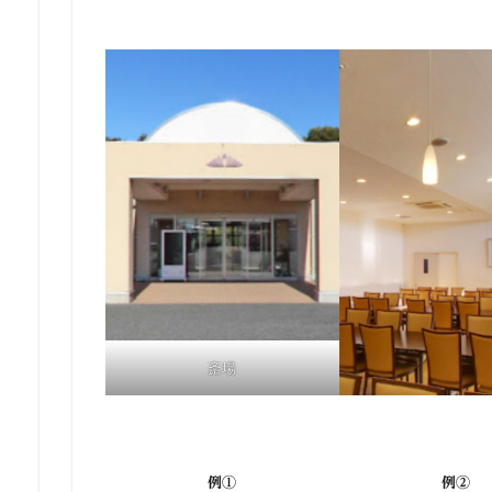
斎場
例①
例②