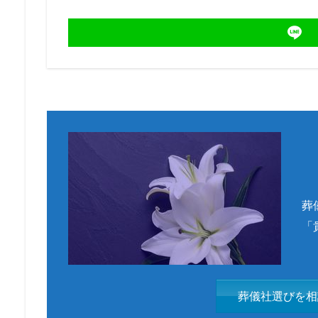
葬
「
葬儀社選びを相