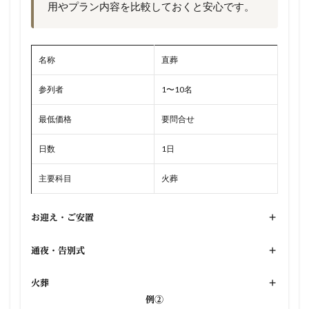
用やプラン内容を比較しておくと安心です。
名称
直葬
参列者
1〜10名
最低価格
要問合せ
日数
1日
主要科目
火葬
お迎え・ご安置
+
通夜・告別式
+
火葬
+
例②