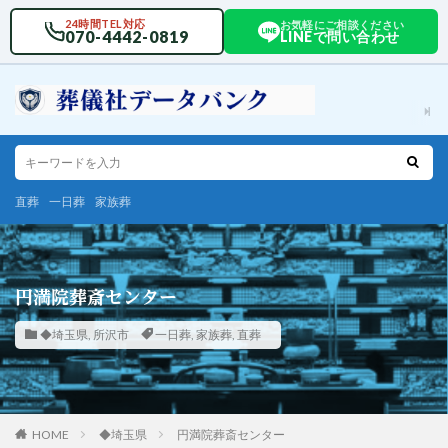
24時間TEL対応
お気軽にご相談ください
070-4442-0819
LINEで問い合わせ
直葬
一日葬
家族葬
円満院葬斎センター
◆埼玉県
,
所沢市
一日葬
,
家族葬
,
直葬
HOME
◆埼玉県
円満院葬斎センター