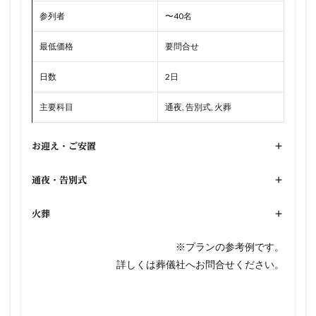
参列者
〜40名
最低価格
要問合せ
日数
2日
主要科目
通夜, 告別式, 火葬
お迎え・ご安置
+
通夜・告別式
+
火葬
+
※プランの参考例です。
詳しくは葬儀社へお問合せください。