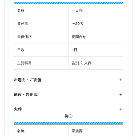
名称
一日葬
参列者
〜20名
最低価格
要問合せ
日数
1日
主要科目
告別式, 火葬
お迎え・ご安置
+
通夜・告別式
+
火葬
+
例③
名称
家族葬