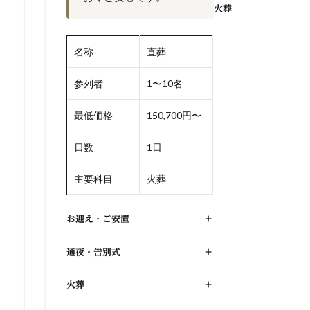
火葬
名称
直葬
参列者
1〜10名
最低価格
150,700円〜
日数
1日
主要科目
火葬
お迎え・ご安置
+
通夜・告別式
+
火葬
+