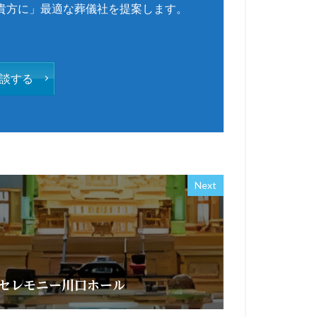
貴方に」最適な葬儀社を提案します。
談する
Next
セレモニー川口ホール