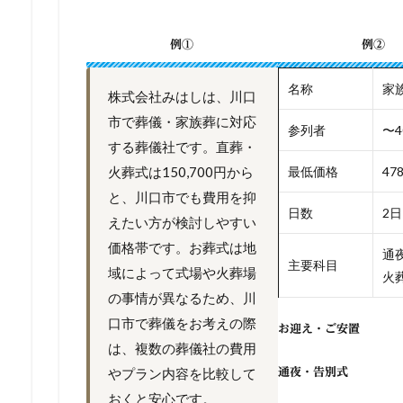
例①
例②
名称
家
株式会社みはしは、川口
市で葬儀・家族葬に対応
参列者
〜4
する葬儀社です。直葬・
火葬式は150,700円から
最低価格
47
と、川口市でも費用を抑
日数
2日
えたい方が検討しやすい
価格帯です。お葬式は地
通夜
主要科目
域によって式場や火葬場
火
の事情が異なるため、川
口市で葬儀をお考えの際
お迎え・ご安置
は、複数の葬儀社の費用
やプラン内容を比較して
通夜・告別式
おくと安心です。