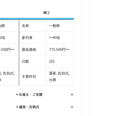
例③
族葬
名称
一般葬
0名
参列者
〜40名
8,500円〜
最低価格
775,500円〜
日数
2日
, 告別式,
通夜, 告別式,
主要科目
葬
火葬
+
お迎え・ご安置
+
+
通夜・告別式
+