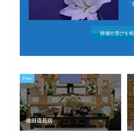
「
葬儀社選びを相
Prev
池田造花店