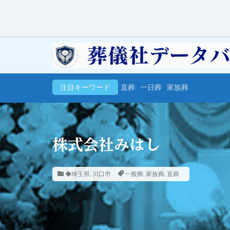
注目キーワード
直葬
一日葬
家族葬
株式会社みはし
◆埼玉県
,
川口市
一般葬
,
家族葬
,
直葬