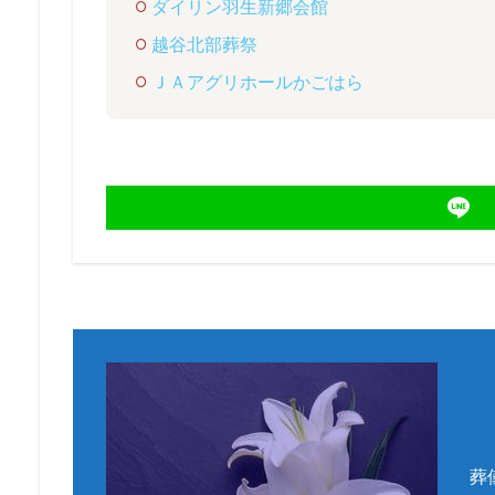
ダイリン羽生新郷会館
越谷北部葬祭
ＪＡアグリホールかごはら
葬