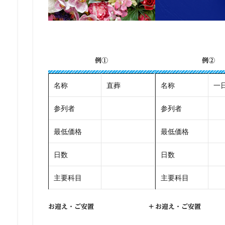
例①
例②
名称
直葬
名称
一
参列者
参列者
最低価格
最低価格
日数
日数
主要科目
主要科目
お迎え・ご安置
+
お迎え・ご安置