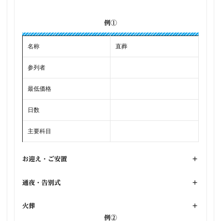
例①
名称
直葬
参列者
最低価格
日数
主要科目
お迎え・ご安置
+
通夜・告別式
+
火葬
+
例②