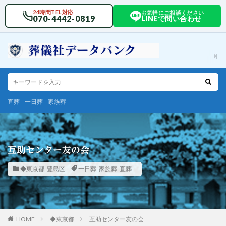
24時間TEL対応
お気軽にご相談ください
070-4442-0819
LINEで問い合わせ
直葬
一日葬
家族葬
互助センター友の会
◆東京都
,
豊島区
一日葬
,
家族葬
,
直葬
HOME
◆東京都
互助センター友の会