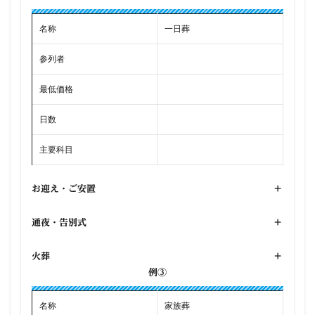
名称
一日葬
参列者
最低価格
日数
主要科目
お迎え・ご安置
+
通夜・告別式
+
火葬
+
例③
名称
家族葬