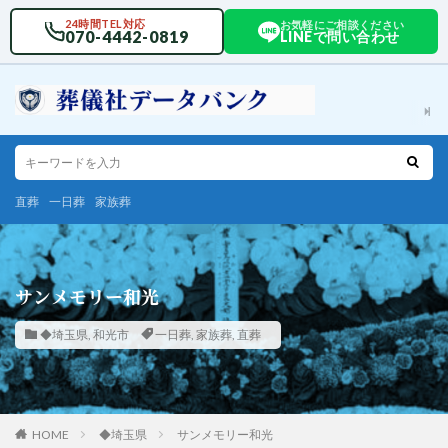
24時間TEL対応
お気軽にご相談ください
070-4442-0819
LINEで問い合わせ
直葬
一日葬
家族葬
サンメモリー和光
◆埼玉県
,
和光市
一日葬
,
家族葬
,
直葬
HOME
◆埼玉県
サンメモリー和光