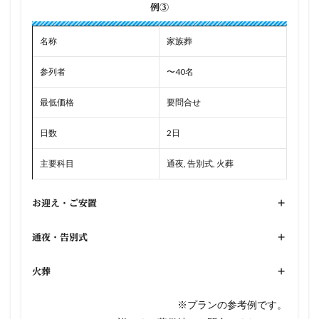
例③
名称
家族葬
参列者
〜40名
最低価格
要問合せ
日数
2日
主要科目
通夜, 告別式, 火葬
お迎え・ご安置
+
通夜・告別式
+
火葬
+
※プランの参考例です。