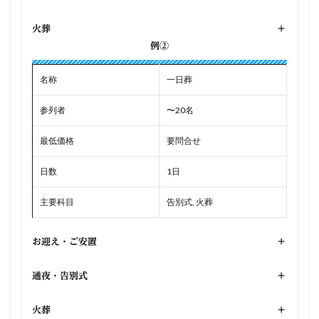
火葬
+
例②
名称
一日葬
参列者
〜20名
最低価格
要問合せ
日数
1日
主要科目
告別式, 火葬
お迎え・ご安置
+
通夜・告別式
+
火葬
+