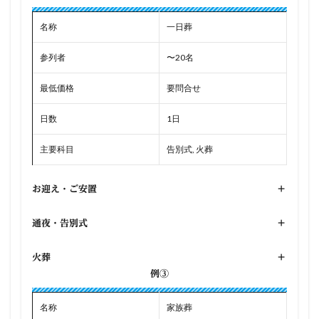
名称
一日葬
参列者
〜20名
最低価格
要問合せ
日数
1日
主要科目
告別式, 火葬
お迎え・ご安置
+
通夜・告別式
+
火葬
+
例③
名称
家族葬