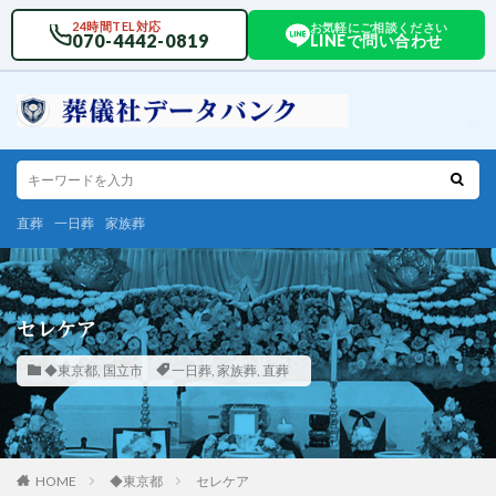
24時間TEL対応
お気軽にご相談ください
070-4442-0819
LINEで問い合わせ
直葬
一日葬
家族葬
セレケア
◆東京都
,
国立市
一日葬
,
家族葬
,
直葬
HOME
◆東京都
セレケア