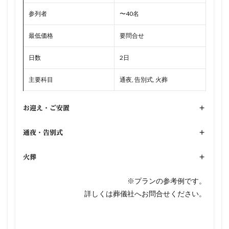
参列者
〜40名
最低価格
要問合せ
日数
2日
主要科目
通夜, 告別式, 火葬
お迎え・ご安置
+
通夜・告別式
+
火葬
+
※プランの参考例です。
詳しくは葬儀社へお問合せください。