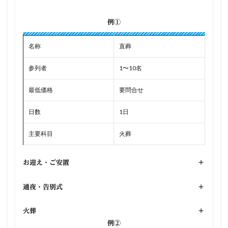
例①
名称
直葬
参列者
1〜10名
最低価格
要問合せ
日数
1日
主要科目
火葬
お迎え・ご安置
+
通夜・告別式
+
火葬
+
例②